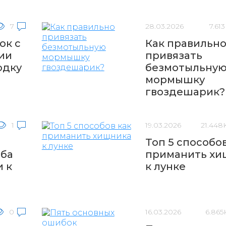
7
28.03.2026
7.61
ок с
Как правильн
ии
привязать
одку
безмотыльну
мормышку
гвоздешарик?
1
19.03.2026
21.448
Топ 5 способов
оба
приманить хи
 к
к лунке
0
16.03.2026
6.865