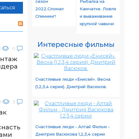
сезон
Рыбалка на
аться
2022.Сломал
Камчатке. Ловля
Спиннинг!
и вываживание
крупной чавычи
Интересные фильмы
K
0
онтаж
идера
Счастливые люди «Енисей». Весна
(1,2,3,4 серия). Дмитрий Васюков.
K
3
ак
снасть
Счастливые люди - Алтай Фильм -
ками
Дмитрия Васюкова 1,2,3,4 серии