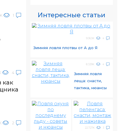
Интересные статьи
3K
1
о
ю
9.063K
4
Зимняя ловля плотвы от A до Я
8.329K
4
K
4
Зимняя ловля
леща: снасти,
 как
тактика, нюансы
щника
K
2
22.727K
3