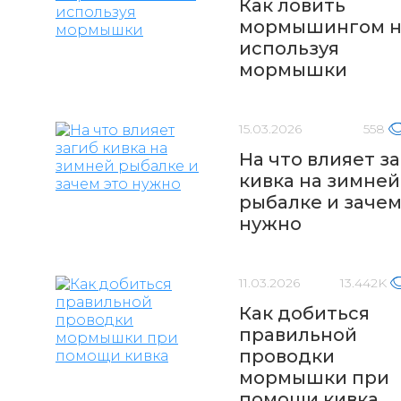
Как ловить
мормышингом 
используя
мормышки
15.03.2026
558
На что влияет з
кивка на зимней
рыбалке и зачем
нужно
11.03.2026
13.442K
Как добиться
правильной
проводки
мормышки при
помощи кивка