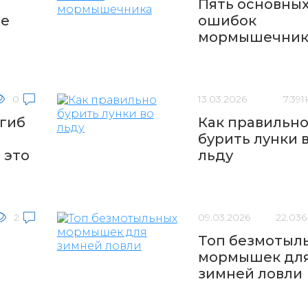
Пять основны
не
ошибок
мормышечник
0
13.03.2026
7.391
агиб
Как правильн
бурить лунки 
 это
льду
2
09.03.2026
22.036
Топ безмотыл
мормышек дл
зимней ловли