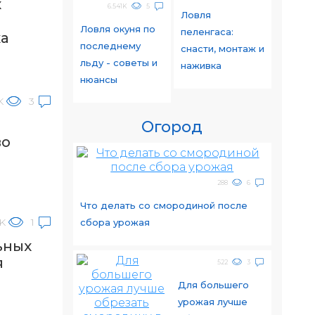
х
6.541K
5
Ловля
Ловля окуня по
пеленгаса:
а
последнему
снасти, монтаж и
льду - советы и
наживка
нюансы
K
3
о
Огород
во
288
6
Что делать со смородиной после
K
1
сбора урожая
ьных
я
522
3
Для большего
урожая лучше