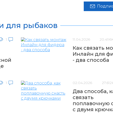
Подпис
и для рыбаков
1
11.04.2026
20.496
Как связать м
Инлайн для ф
сной
- два способа
де
1
02.04.2026
27.612
Два способа, к
связать
поплавочную 
с двумя крюч