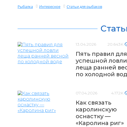
Рыбалка
Интересное
Статьи для рыбаков
Стать
13.04.2026
20.643K
Пять правил для
успешной ловли
леща ранней ве
по холодной во
07.04.2026
4.172K
Как связать
каролинскую
оснастку —
«Каролина риг»