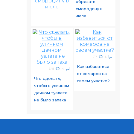
обрезать
смородину в
июле
717
5
Как избавиться
648
4
от комаров на
Что сделать,
своем участке?
чтобы в уличном
дачном туалете
не было запаха