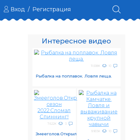
Вход
/
Регистрация
Интересное видео
11.008K
10
Рыбалка на поплавок. Ловля леща.
7.622K
3
9.903K
10
Змееголов.Открыл