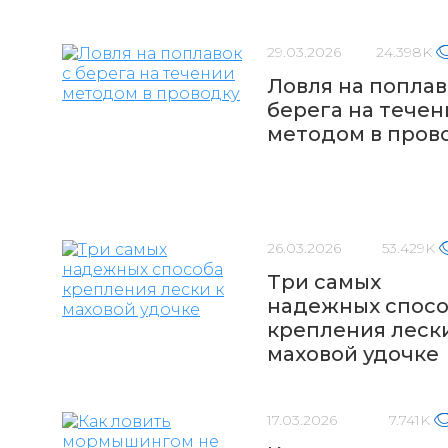
29.03.2026
24.398K
Ловля на поплав
берега на течен
методом в пров
26.03.2026
53.429K
Три самых
надежных спос
крепления лески
маховой удочке
17.03.2026
7.741K