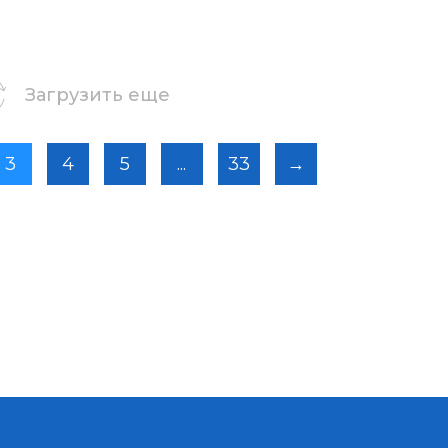
Загрузить еще
3
4
5
...
33
→