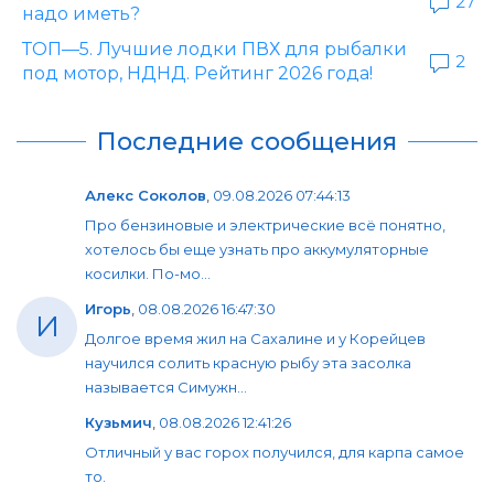
27
надо иметь?
ТОП—5. Лучшие лодки ПВХ для рыбалки
2
под мотор, НДНД. Рейтинг 2026 года!
Последние сообщения
Алекс Соколов
,
09.08.2026 07:44:13
Про бензиновые и электрические всё понятно,
хотелось бы еще узнать про аккумуляторные
косилки. По-мо...
Игорь
,
08.08.2026 16:47:30
И
Долгое время жил на Сахалине и у Корейцев
научился солить красную рыбу эта засолка
называется Симужн...
Кузьмич
,
08.08.2026 12:41:26
Отличный у вас горох получился, для карпа самое
то.