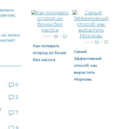
авильно
оветам,
, но лично
25.926K
3
омогает
22.104K
4
Как поливать
Самый
огород из бочки
Эффективный
без насоса
способ: как
вырастить
Морковь
0
2
и
7
9