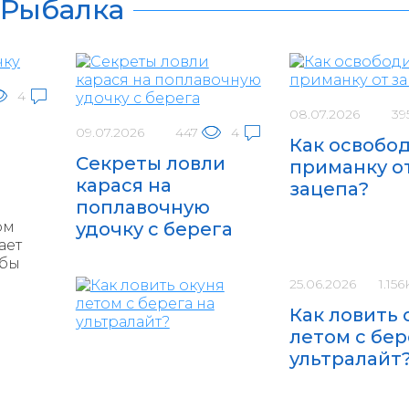
Рыбалка
4
08.07.2026
39
09.07.2026
447
4
Как освобо
Секреты ловли
приманку о
карася на
зацепа?
поплавочную
ом
удочку с берега
ает
 бы
25.06.2026
1.156
Как ловить 
летом с бер
ультралайт