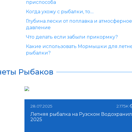
приспособа
Когда ухожу с рыбалки, то....
Глубина лески от поплавка и атмосферное
давление
Что делать если забыли прикормку?
Какие использовать Мормышки для летн
рыбалки?
четы Рыбаков
28.07.2025
2.175K
Летняя рыбалка на Рузском Водохранил
2025