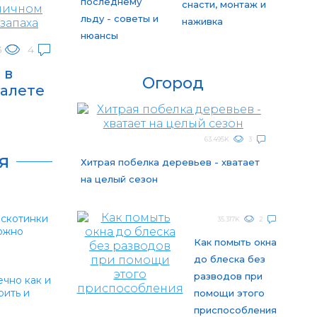
последнему
снасти, монтаж и
льду - советы и
наживка
нюансы
3
4
 в
Огород
уалете
63.495K
3
я
Хитрая побелка деревьев - хватает
на целый сезон
 скотинки
35.317K
2
можно
Как помыть окна
до блеска без
разводов при
ечно как и
рить и
помощи этого
приспособления