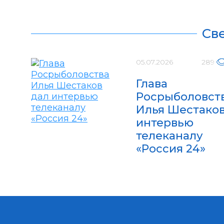
Св
05.07.2026
289
Глава
Росрыболовст
Илья Шестаков
интервью
телеканалу
«Россия 24»