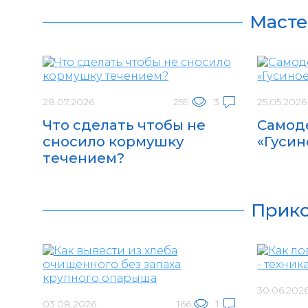
Масте
28.07.2026
259
3
25.05.2026
Что сделать чтобы не
Самод
сносило кормушку
«Гусин
течением?
Прико
30.06.202
03.08.2026
166
1