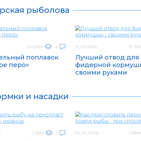
рская рыболова
10.063K
4
19.05.2026
19.31
ельный поплавок
Лучший отвод для
ое перо»
фидерной кормушк
своими руками
рмки и насадки
6
1.181K
5
10.06.2026
1.656