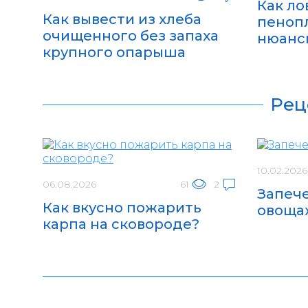
Как ло
Как вывести из хлеба
пенопл
очищенного без запаха
нюанс
крупного опарыша
Рец
10.02.2026
06.08.2026
61
2
Запече
Как вкусно пожарить
овоща
карпа на сковороде?