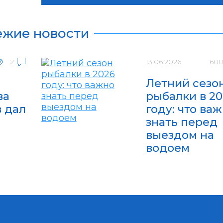
ежие новости
2
13.06.2026
60
Летний сезо
ва
рыбалки в 20
 дал
году: что ва
знать перед
выездом на
водоем