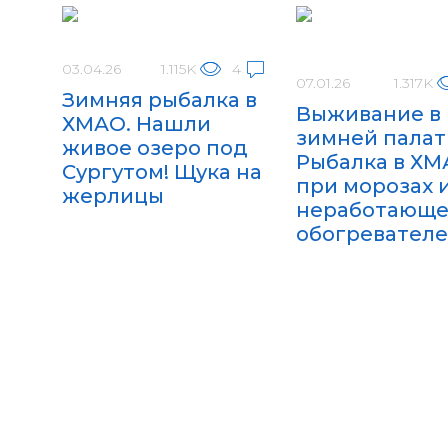
03.04.26
1.115K
4
07.01.26
1.317K
Зимняя рыбалка в
Выживание в
ХМАО. Нашли
зимней палатк
живое озеро под
Рыбалка в Х
Сургутом! Щука на
при морозах 
жерлицы
неработающ
обогревател