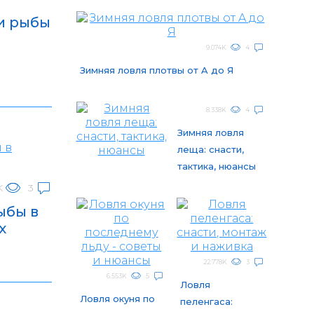
и рыбы
9.074K
4
Зимняя ловля плотвы от A до Я
8.338K
4
Зимняя ловля
леща: снасти,
тактика, нюансы
K
3
ыбы в
х
22.778K
3
6.553K
5
Ловля
Ловля окуня по
пеленгаса: