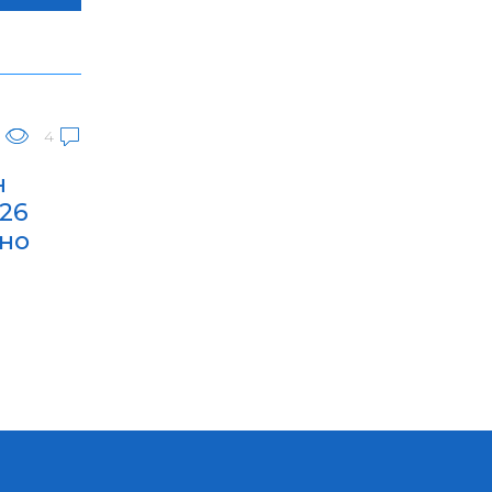
0
4
н
26
жно