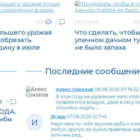
538
3
07.07.2026
65
ольшего урожая
Что сделать, чтобы
 обрезать
уличном дачном т
дину в июле
не было запаха
Последние сообщени
Алекс Соколов
08.08.2026 07:18:32
В этом году на удивление мало этой
0
появляется в воздухе, даже в лесу 
спокойно ходить ...
ВОДА.
Игорь
07.08.2026 12:11:41
рыбы
И
Карп сама по себе вкусная рыба и кон
любую другую её нужно правильно жа
хотя мне ред...