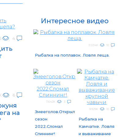
Интересное видео
5
4
11.034K
10
дить
т
Рыбалка на поплавок. Ловля леща.
K
6
7.642K
3
окуня
9.929K
10
ега на
Змееголов.Открыл
?
сезон
Рыбалка на
2022.Сломал
Камчатке. Ловля
Спиннинг!
и вываживание