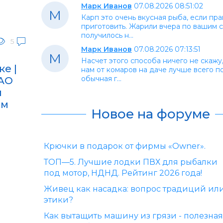
Марк Иванов
07.08.2026 08:51:02
М
Карп это очень вкусная рыба, если пр
приготовить. Жарили вчера по вашим с
получилось н...
5
Марк Иванов
07.08.2026 07:13:51
М
Насчет этого способа ничего не скажу
е |
нам от комаров на даче лучше всего п
обычная г...
МАО
и
ем
Новое на форуме
е
Крючки в подарок от фирмы «Owner».
ТОП—5. Лучшие лодки ПВХ для рыбалки
под мотор, НДНД. Рейтинг 2026 года!
Живец как насадка: вопрос традиций ил
этики?
Как вытащить машину из грязи - полезная