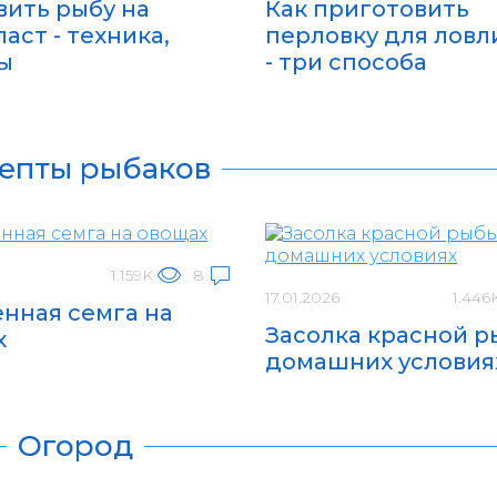
вить рыбу на
Как приготовить
аст - техника,
перловку для ловл
ы
- три способа
епты рыбаков
1.159K
8
17.01.2026
1.446
нная семга на
Засолка красной р
х
домашних условия
Огород