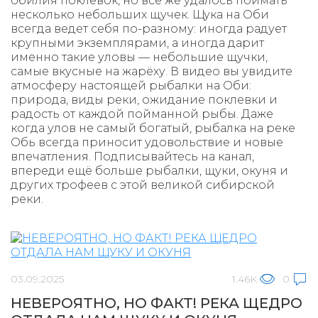
обилия поклевок, но всё же удалось поймать
несколько небольших щучек. Щука на Оби
всегда ведет себя по-разному: иногда радует
крупными экземплярами, а иногда дарит
именно такие уловы — небольшие щучки,
самые вкусные на жарёху. В видео вы увидите
атмосферу настоящей рыбалки на Оби:
природа, виды реки, ожидание поклевки и
радость от каждой пойманной рыбы. Даже
когда улов не самый богатый, рыбалка на реке
Обь всегда приносит удовольствие и новые
впечатления. Подписывайтесь на канал,
впереди ещё больше рыбалки, щуки, окуня и
других трофеев с этой великой сибирской
реки.
03.09.2025
1.46K
0
НЕВЕРОЯТНО, НО ФАКТ! РЕКА ЩЕДРО