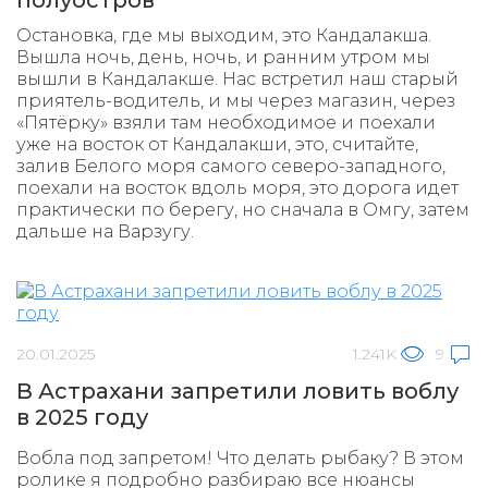
полуостров
Остановка, где мы выходим, это Кандалакша.
Вышла ночь, день, ночь, и ранним утром мы
вышли в Кандалакше. Нас встретил наш старый
приятель-водитель, и мы через магазин, через
«Пятёрку» взяли там необходимое и поехали
уже на восток от Кандалакши, это, считайте,
залив Белого моря самого северо-западного,
поехали на восток вдоль моря, это дорога идет
практически по берегу, но сначала в Омгу, затем
дальше на Варзугу.
20.01.2025
1.241K
9
В Астрахани запретили ловить воблу
в 2025 году
Вобла под запретом! Что делать рыбаку? В этом
ролике я подробно разбираю все нюансы