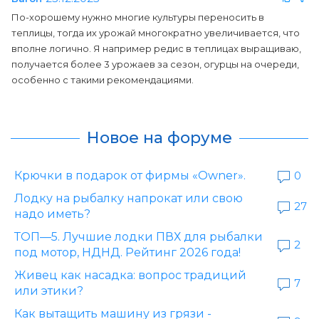
По-хорошему нужно многие культуры переносить в
теплицы, тогда их урожай многократно увеличивается, что
вполне логично. Я например редис в теплицах выращиваю,
получается более 3 урожаев за сезон, огурцы на очереди,
особенно с такими рекомендациями.
Новое на форуме
Крючки в подарок от фирмы «Owner».
0
Лодку на рыбалку напрокат или свою
27
надо иметь?
ТОП—5. Лучшие лодки ПВХ для рыбалки
2
под мотор, НДНД. Рейтинг 2026 года!
Живец как насадка: вопрос традиций
7
или этики?
Как вытащить машину из грязи -