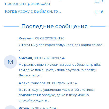
9
полезная приспособа
Когда ухожу с рыбалки, то....
9
Последние сообщения
Кузьмич
,
08.08.2026 12:41:26
Отличный у вас горох получился, для карпа самое
то.
Михаил
,
08.08.2026 10:06:54
М
На разные крючки ловится разнообразная рыба.
Там даже помещают, к примеру только плотву.
Делают еще ...
Алекс Соколов
,
08.08.2026 07:18:32
В этом году на удивление мало этой скотинки
появляется в воздухе, даже в лесу можно
спокойно ходить ...
Игорь
,
07.08.2026 12:11:41