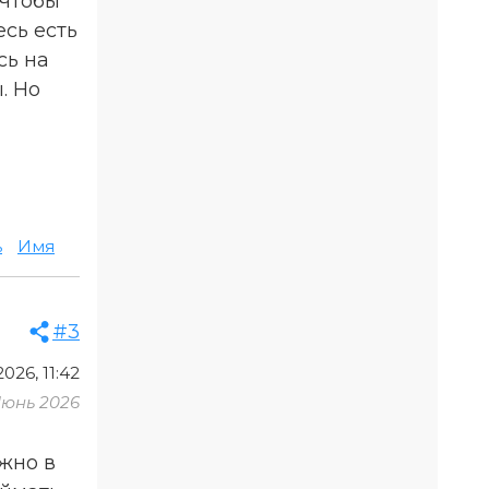
 чтобы
есь есть
сь на
. Но
ь
Имя
#3
026, 11:42
Июнь 2026
ожно в