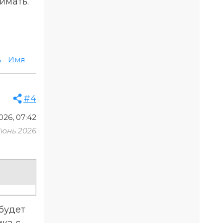
ймать.
ь
Имя
#4
26, 07:42
Июнь 2026
будет
мка с