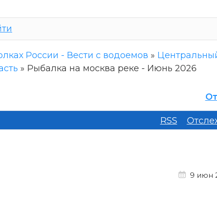
йти
олках России - Вести с водоемов
»
Центральны
асть
»
Рыбалка на москва реке - Июнь 2026
От
RSS
Отсле
9 июн 2