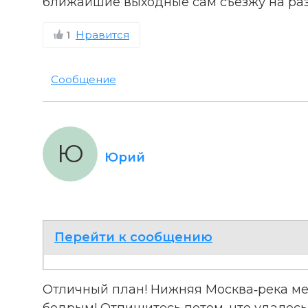
ближайшие выходные сам съезжу на разв
1
Нравится
Сообщение
Ю
Юрий
Перейти к сообщению
Отличный план! Нижняя Москва‑река мес
бодрым! Отпишитесь потом, что удалось