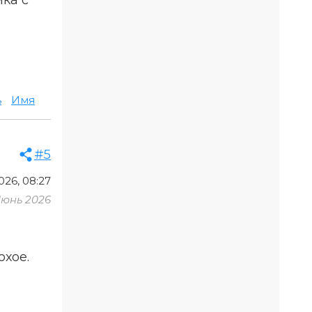
ь
Имя
#5
26, 08:27
Июнь 2026
охое.