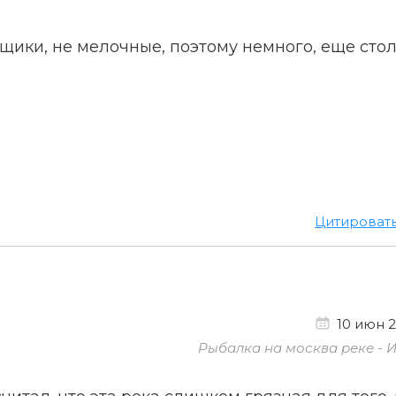
щики, не мелочные, поэтому немного, еще сто
Цитироват
10 июн 2
Рыбалка на москва реке - 