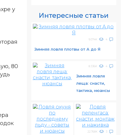
хре у
Интересные статьи
9.074K
4
оторая
Зимняя ловля плотвы от A до Я
ую, 80
8.336K
4
будь
Зимняя ловля
леща: снасти,
тактика, нюансы
ера
водок
22.768K
3