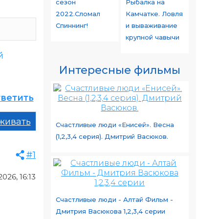
сезон
Рыбалка на
2022.Сломал
Камчатке. Ловля
Спиннинг!
и вываживание
крупной чавычи
й
Интересные фильмы
ветить
живать
Счастливые люди «Енисей». Весна
(1,2,3,4 серия). Дмитрий Васюков.
#1
026, 16:13
Счастливые люди - Алтай Фильм -
Дмитрия Васюкова 1,2,3,4 серии