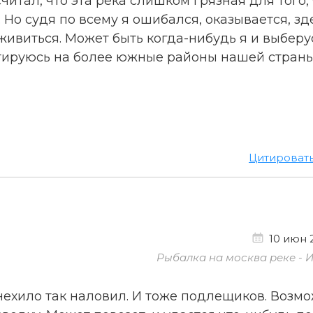
читал, что эта река слишком грязная для того,
 Но судя по всему я ошибался, оказывается, зд
ивиться. Может быть когда-нибудь я и выберу
нтируюсь на более южные районы нашей страны
Цитироват
10 июн 2
Рыбалка на москва реке - 
 нехило так наловил. И тоже подлещиков. Возм