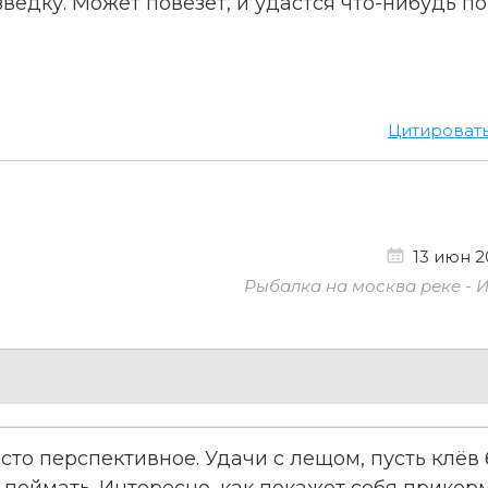
едку. Может повезет, и удастся что-нибудь по
Цитироват
13 июн 20
Рыбалка на москва реке - 
то перспективное. Удачи с лещом, пусть клёв 
 поймать. Интересно, как покажет себя прикор