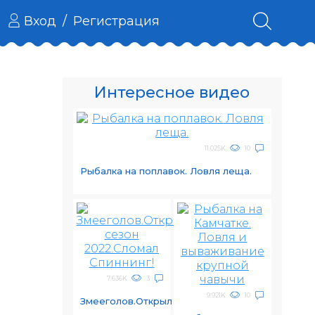
Вход
/
Регистрация
Интересное видео
11.025K
10
Рыбалка на поплавок. Ловля леща.
7.636K
3
9.921K
10
Змееголов.Открыл