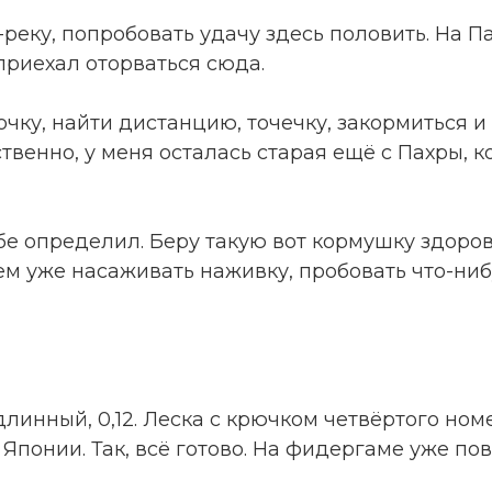
еку, попробовать удачу здесь половить. На Па
приехал оторваться сюда.
очку, найти дистанцию, точечку, закормиться и
ственно, у меня осталась старая ещё с Пахры, к
бе определил. Беру такую вот кормушку здоров
дем уже насаживать наживку, пробовать что-ни
длинный, 0,12. Леска с крючком четвёртого ном
Японии. Так, всё готово. На фидергаме уже по