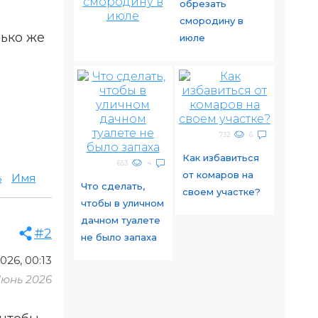
обрезать
смородину в
лько же
июле
732
6
Как избавиться
653
4
от комаров на
ь
Имя
Что сделать,
своем участке?
чтобы в уличном
дачном туалете
#2
не было запаха
026, 00:13
Июнь 2026