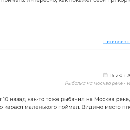
Цитироват
15 июн 20
Рыбалка на москва реке - 
 10 назад как-то тоже рыбачил на Москва реке,
о карася маленького поймал. Видимо место пл