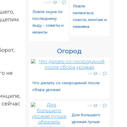
6.55K
5
Ловля
шего,
Ловля окуня по
пеленгаса:
последнему
одцепим.
снасти, монтаж и
льду - советы и
наживка
нюансы
борот,
Огород
го не
298
6
Что делать со смородиной после
сбора урожая
инципе,
 сейчас
538
3
Для большего
урожая лучше