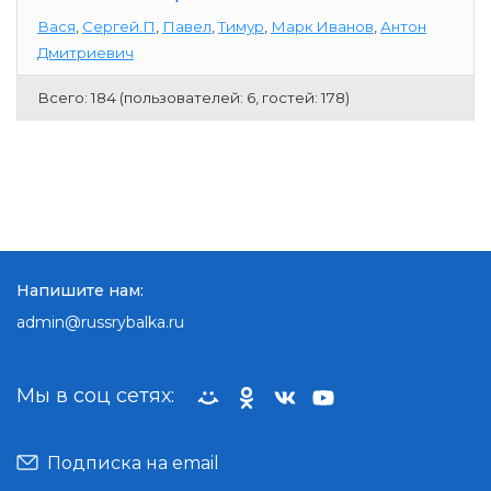
Вася
,
Сергей.П
,
Павел
,
Тимур
,
Марк Иванов
,
Антон
Дмитриевич
Всего: 184 (пользователей: 6, гостей: 178)
Напишите нам:
admin@russrybalka.ru
Мы в соц сетях:
Подписка на email