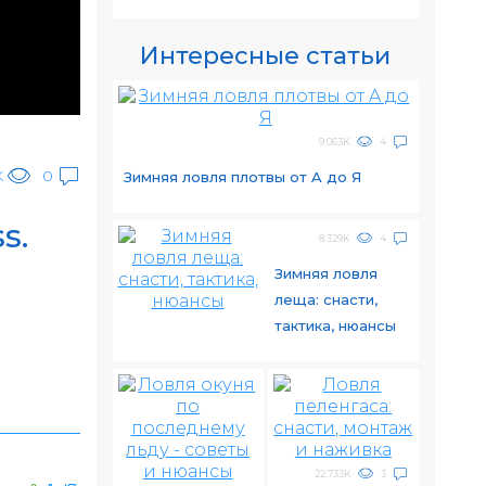
Интересные статьи
9.063K
4
K
0
Зимняя ловля плотвы от A до Я
s.
8.329K
4
Зимняя ловля
леща: снасти,
тактика, нюансы
22.733K
3