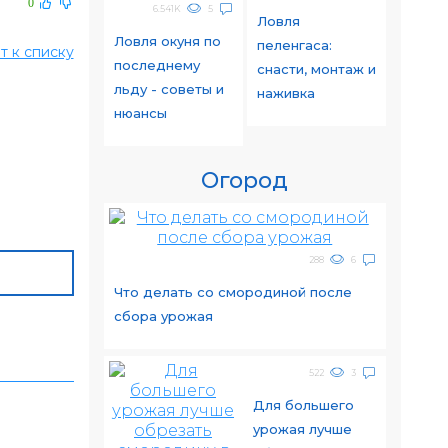
0
6.541K
5
Ловля
Ловля окуня по
пеленгаса:
т к списку
последнему
снасти, монтаж и
льду - советы и
наживка
нюансы
Огород
288
6
Что делать со смородиной после
сбора урожая
522
3
Для большего
урожая лучше