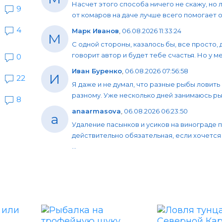
Насчет этого способа ничего не скажу, но 
9
от комаров на даче лучше всего помогает об
4
Марк Иванов
,
06.08.2026 11:33:24
М
С одной стороны, казалось бы, все просто, 
говорит автор и будет тебе счастья. Но у мен
0
Иван Буренко
,
06.08.2026 07:56:58
И
22
Я даже и не думал, что разные рыбы ловить
разному. Уже несколько дней занимаюсь рыб
8
anaarmasova
,
06.08.2026 06:23:50
a
Удаление пасынков и усиков на винограде 
действительно обязательная, если хочется
...