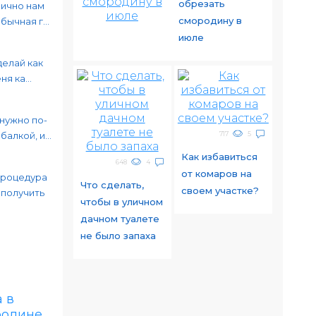
обрезать
лично нам
смородину в
ычная г...
июле
делай как
я ка...
 нужно по-
717
5
алкой, и...
Как избавиться
648
4
от комаров на
процедура
Что сделать,
своем участке?
 получить
чтобы в уличном
дачном туалете
не было запаха