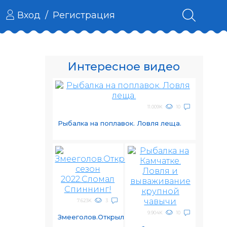
Вход
/
Регистрация
Интересное видео
11.009K
10
Рыбалка на поплавок. Ловля леща.
7.623K
3
9.904K
10
Змееголов.Открыл