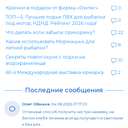
Крючки в подарок от фирмы «Owner».
0
ТОП—5. Лучшие лодки ПВХ для рыбалки
0
под мотор, НДНД. Рейтинг 2026 года!
Что делать если забыли прикормку?
22
Какие использовать Мормышки для
8
летней рыбалки?
Секреты ловли окуня с лодки на
10
водохранилище
60-я Международная выставка-ярмарка
2
Последние сообщения
Олег Обмана
,
04.08.2026 07:17:03
О
Отличный способ получить чистую наживку, на
белом хлебе личинки всегда получаются светлыми
и без рез...