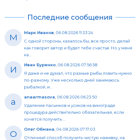
Последние сообщения
Марк Иванов
,
06.08.2026 11:33:24
М
С одной стороны, казалось бы, все просто, делай
как говорит автор и будет тебе счастья. Но у меня
ка...
Иван Буренко
,
06.08.2026 07:56:58
И
Я даже и не думал, что разные рыбы ловить нужно
по-разному. Уже несколько дней занимаюсь
рыбалкой, и...
anaarmasova
,
06.08.2026 06:23:50
a
Удаление пасынков и усиков на винограде
процедура действительно обязательная, если
хочется получить ...
Олег Обмана
,
04.08.2026 07:17:03
О
Отличный способ получить чистую наживку, на