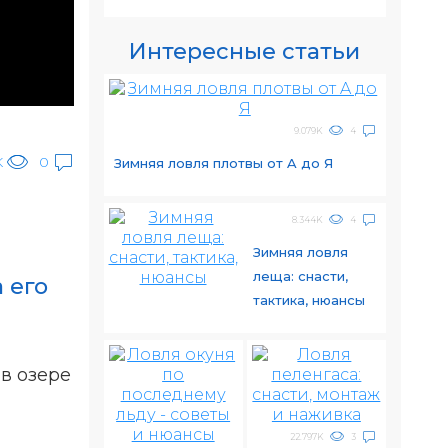
Интересные статьи
9.079K
4
K
0
Зимняя ловля плотвы от A до Я
8.344K
4
Зимняя ловля
леща: снасти,
 его
тактика, нюансы
в озере
22.797K
3