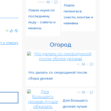
6.557K
5
Ловля
Ловля окуня по
пеленгаса:
последнему
снасти, монтаж и
льду - советы и
наживка
нюансы
+1
т к списку
Огород
305
6
Что делать со смородиной после
сбора урожая
548
3
Для большего
урожая лучше