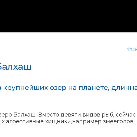
1.74
Балхаш
 крупнейших озер на планете, длинна
зеро Балхаш. Вместо девяти видов рыб, сейчас 
рых агрессивные хищники,например змееголов.