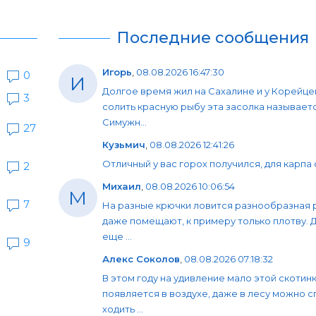
Последние сообщения
Игорь
,
08.08.2026 16:47:30
0
И
Долгое время жил на Сахалине и у Корейце
3
солить красную рыбу эта засолка называет
Симужн...
27
Кузьмич
,
08.08.2026 12:41:26
Отличный у вас горох получился, для карпа 
2
Михаил
,
08.08.2026 10:06:54
М
7
На разные крючки ловится разнообразная 
даже помещают, к примеру только плотву. 
еще ...
9
Алекс Соколов
,
08.08.2026 07:18:32
В этом году на удивление мало этой скотин
появляется в воздухе, даже в лесу можно 
ходить ...