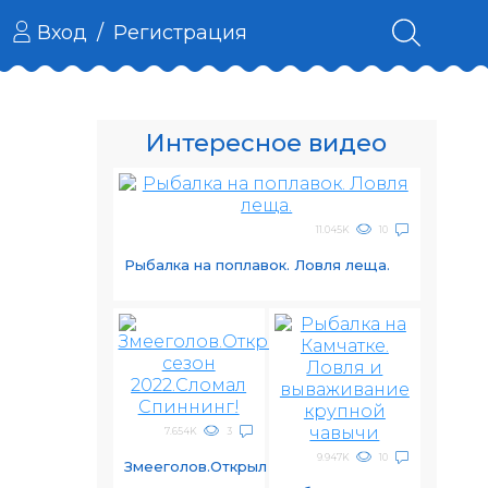
Вход
/
Регистрация
Интересное видео
11.045K
10
Рыбалка на поплавок. Ловля леща.
7.654K
3
9.947K
10
Змееголов.Открыл