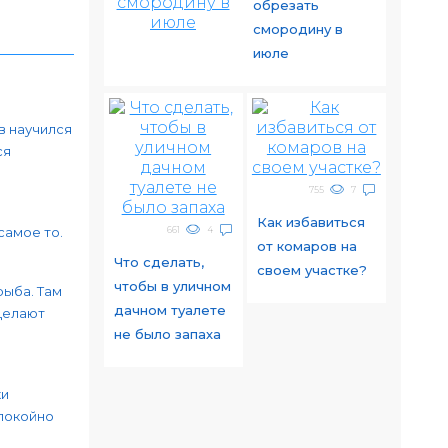
обрезать
смородину в
июле
в научился
ся
755
7
Как избавиться
661
4
самое то.
от комаров на
Что сделать,
своем участке?
чтобы в уличном
рыба. Там
дачном туалете
Делают
не было запаха
ки
спокойно