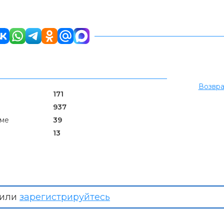
Возвра
171
937
уме
39
13
или
зарегистрируйтесь