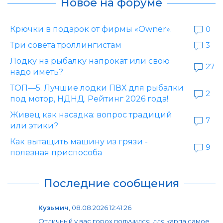
Новое на форуме
Крючки в подарок от фирмы «Owner».
0
Три совета троллингистам
3
Лодку на рыбалку напрокат или свою
27
надо иметь?
ТОП—5. Лучшие лодки ПВХ для рыбалки
2
под мотор, НДНД. Рейтинг 2026 года!
Живец как насадка: вопрос традиций
7
или этики?
Как вытащить машину из грязи -
9
полезная приспособа
Последние сообщения
Кузьмич
,
08.08.2026 12:41:26
Отличный у вас горох получился, для карпа самое