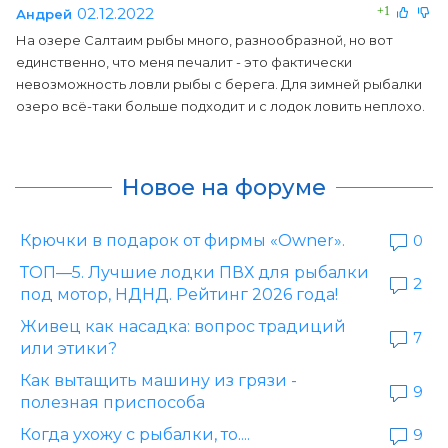
02.12.2022
+1
Андрей
На озере Салтаим рыбы много, разнообразной, но вот
единственно, что меня печалит - это фактически
невозможность ловли рыбы с берега. Для зимней рыбалки
озеро всё-таки больше подходит и с лодок ловить неплохо.
Новое на форуме
Крючки в подарок от фирмы «Owner».
0
ТОП—5. Лучшие лодки ПВХ для рыбалки
2
под мотор, НДНД. Рейтинг 2026 года!
Живец как насадка: вопрос традиций
7
или этики?
Как вытащить машину из грязи -
9
полезная приспособа
Когда ухожу с рыбалки, то....
9