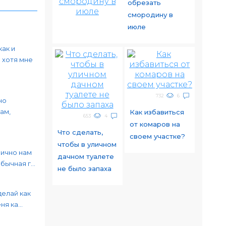
обрезать
смородину в
июле
как и
 хотя мне
732
6
но
ам,
Как избавиться
653
4
от комаров на
Что сделать,
своем участке?
чтобы в уличном
лично нам
дачном туалете
ычная г...
не было запаха
делай как
я ка...