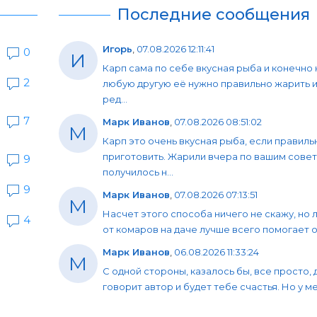
Последние сообщения
Игорь
,
07.08.2026 12:11:41
0
И
Карп сама по себе вкусная рыба и конечно 
2
любую другую её нужно правильно жарить и
ред...
7
Марк Иванов
,
07.08.2026 08:51:02
М
Карп это очень вкусная рыба, если правиль
приготовить. Жарили вчера по вашим совет
9
получилось н...
9
Марк Иванов
,
07.08.2026 07:13:51
М
Насчет этого способа ничего не скажу, но 
4
от комаров на даче лучше всего помогает об
Марк Иванов
,
06.08.2026 11:33:24
М
С одной стороны, казалось бы, все просто, 
говорит автор и будет тебе счастья. Но у мен