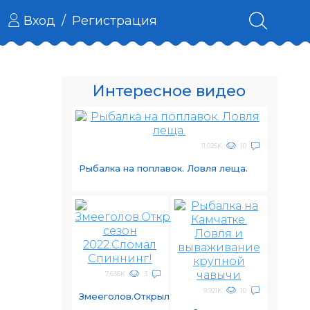
Вход
/
Регистрация
Интересное видео
11.025K
10
Рыбалка на поплавок. Ловля леща.
7.636K
3
9.921K
10
Змееголов.Открыл