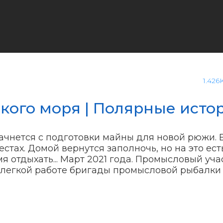
1.426
ого моря | Полярные исто
ачнется с подготовки майны для новой рюжи.
стах. Домой вернутся заполночь, но на это ест
я отдыхать... Март 2021 года. Промысловый уча
елегкой работе бригады промысловой рыбалки