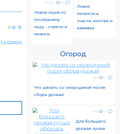
6.549K
5
Ловля
Ловля окуня по
пеленгаса:
последнему
снасти, монтаж и
льду - советы и
0
наживка
нюансы
т к списку
Огород
298
6
Что делать со смородиной после
сбора урожая
538
3
Для большего
урожая лучше