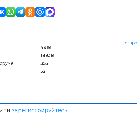
Возвра
4918
18938
форуме
355
52
или
зарегистрируйтесь