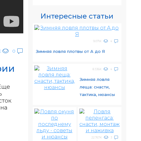
Интересные статьи
9.071K
4
K
0
Зимняя ловля плотвы от A до Я
рии
8.336K
4
Зимняя ловля
 Еще
леща: снасти,
ь
тактика, нюансы
сток
 на
22.767K
3