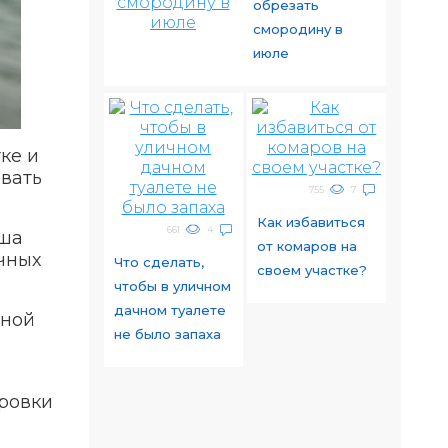
обрезать
смородину в
июле
ке и
овать
755
7
Как избавиться
661
4
аша
от комаров на
чных
Что сделать,
своем участке?
чтобы в уличном
дачном туалете
зной
не было запаха
бровки