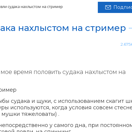
овли судака нахлыстом на стример
Подпис
дака нахлыстом на стример
2.675
самое время половить судака нахлыстом на
ыбы судака и щуки, с использованием скагит ш
уры используются, когда условия совсем стесн
 мушки тяжеловаты) .
непосредственно у самого дна, при постоянно
овой ловли, на спиннинг.