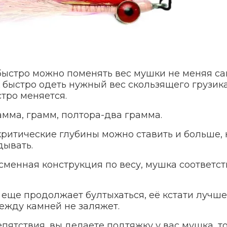
 быстро можно поменять вес мушки не меняя с
к быстро одеть нужный вес скользящего грузика
тро меняется.
мма, грамм, полтора-два грамма.
 критические глубины можно ставить и больше, 
дывать.
 сменная конструкция по весу, мушка соответс
а еще продолжает бултыхаться, её кстати лучш
между камней не заляжет.
епятствия, вы делаете подтяжку у вас мушка, то