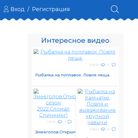
Вход
/
Регистрация
Интересное видео
11.063K
10
Рыбалка на поплавок. Ловля леща.
7.672K
3
9.962K
10
Змееголов.Открыл