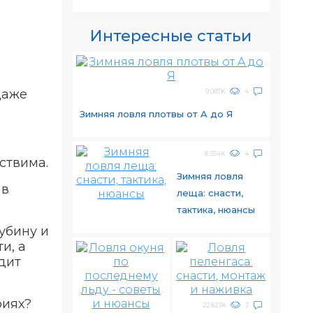
Интересные статьи
даже
9.087K
4
Зимняя ловля плотвы от A до Я
8.354K
4
ствима.
Зимняя ловля
 в
леща: снасти,
тактика, нюансы
убину и
и, а
дит
риях?
22.823K
3