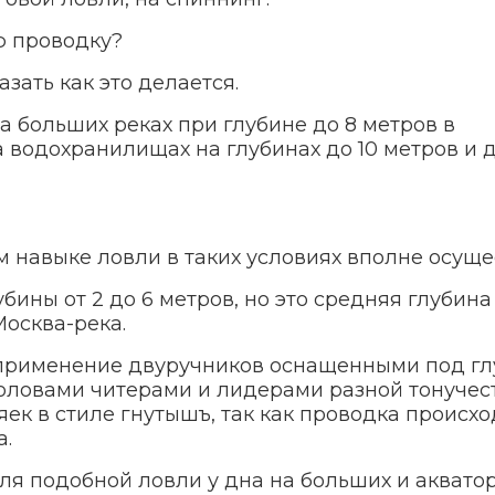
ю проводку?
зать как это делается.
 больших реках при глубине до 8 метров в
а водохранилищах на глубинах до 10 метров и 
 навыке ловли в таких условиях вполне осуще
ины от 2 до 6 метров, но это средняя глубина
Москва-река.
 применение двуручников оснащенными под гл
оловами читерами и лидерами разной тонучест
к в стиле гнутышъ, так как проводка происхо
а.
ля подобной ловли у дна на больших и аквато