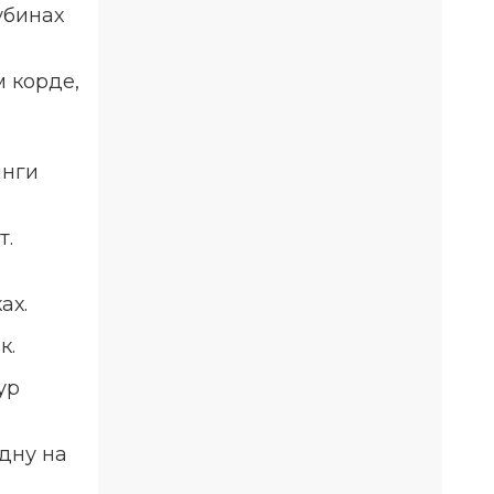
убинах
 корде,
инги
т.
ах.
к.
ур
дну на