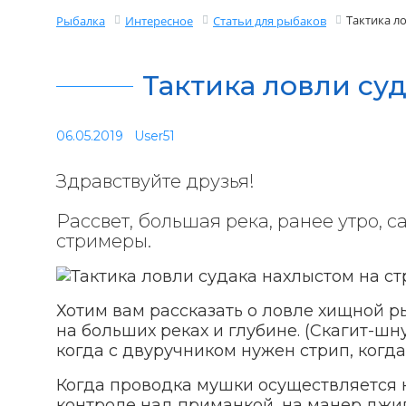
Тактика л
Рыбалка
Интересное
Статьи для рыбаков
Тактика ловли су
06.05.2019
User51
Здравствуйте друзья!
Рассвет, большая река, ранее утро, 
стримеры.
Хотим вам рассказать о ловле хищной р
на больших реках и глубине. (Скагит-шн
когда с двуручником нужен стрип, когда
Когда проводка мушки осуществляется 
контроле над приманкой, на манер джиг