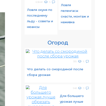
6.564K
5
Ловля
Ловля окуня по
пеленгаса:
последнему
снасти, монтаж и
льду - советы и
наживка
нюансы
Огород
305
6
Что делать со смородиной после
сбора урожая
548
3
Для большего
урожая лучше