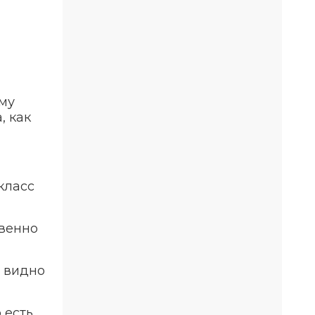
аму
, как
класс
твенно
е видно
 есть