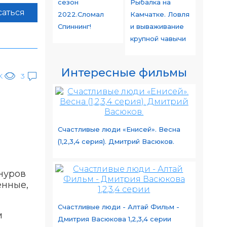
сезон
Рыбалка на
аться
2022.Сломал
Камчатке. Ловля
Спиннинг!
и вываживание
крупной чавычи
Интересные фильмы
K
3
Счастливые люди «Енисей». Весна
(1,2,3,4 серия). Дмитрий Васюков.
нуров
енные,
Счастливые люди - Алтай Фильм -
м
Дмитрия Васюкова 1,2,3,4 серии