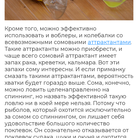
Кроме того, можно эффективно
использовать и воблеры, и колебалки со
всевозможными сомовьими
аттрактантами
.
Такие аттрактанты можно приобрести, и
чаще всего сомовий аттрактант имеет
запах рака, креветки, кальмара. Вот эти
запахи сому интересны. И если приманку
смазать такими аттрактантами, вероятность
хватки будет гораздо выше. Сома, конечно,
можно ловить целенаправленно на
спиннинг, но назвать эффективной такую
ловлю ни в коей мере нельзя. Потому что
рыболов, который охотится исключительно
за сомом со спиннингом, он лишает себя
удовольствие большого количество
поклевок. Он сознательно отказывается от
поклевок судака, щуки и окуня и охотится