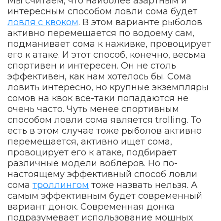
Мы считаем, что наиболее азартным и
интересным способом ловли сома будет
ловля с квоком
. В этом варианте рыболов
активно перемещается по водоему сам,
подманивает сома к наживке, провоцирует
его к атаке. И этот способ, конечно, весьма
спортивен и интересен. Он не столь
эффективен, как нам хотелось бы. Сома
ловить интересно, но крупные экземпляры
сомов на квок все-таки попадаются не
очень часто. Чуть менее спортивным
способом ловли сома является trolling. То
есть в этом случае тоже рыболов активно
перемещается, активно ищет сома,
провоцирует его к атаке, подбирает
различные модели воблеров. Но по-
настоящему эффективный способ ловли
сома
троллингом
тоже назвать нельзя. А
самым эффективным будет современный
вариант донок. Современная донка
подразумевает использование мощных