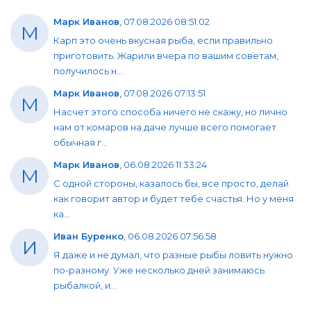
Марк Иванов
,
07.08.2026 08:51:02
М
Карп это очень вкусная рыба, если правильно
приготовить. Жарили вчера по вашим советам,
получилось н...
Марк Иванов
,
07.08.2026 07:13:51
М
Насчет этого способа ничего не скажу, но лично
нам от комаров на даче лучше всего помогает
обычная г...
Марк Иванов
,
06.08.2026 11:33:24
М
С одной стороны, казалось бы, все просто, делай
как говорит автор и будет тебе счастья. Но у меня
ка...
Иван Буренко
,
06.08.2026 07:56:58
И
Я даже и не думал, что разные рыбы ловить нужно
по-разному. Уже несколько дней занимаюсь
рыбалкой, и...