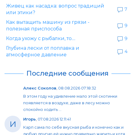
Живец как насадка: вопрос традиций
7
или этики?
Как вытащить машину из грязи -
9
полезная приспособа
Когда ухожу с рыбалки, то....
9
Глубина лески от поплавка и
4
атмосферное давление
Последние сообщения
Алекс Соколов
,
08.08.2026 07:18:32
В этом году на удивление мало этой скотинки
появляется в воздухе, даже в лесу можно
спокойно ходить ...
Игорь
,
07.08.2026 12:11:41
И
Карп сама по себе вкусная рыба и конечно как и
любую другую её нужно правильно жарить и хотя