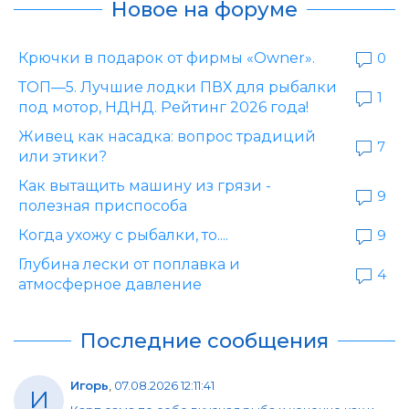
Новое на форуме
Крючки в подарок от фирмы «Owner».
0
ТОП—5. Лучшие лодки ПВХ для рыбалки
1
под мотор, НДНД. Рейтинг 2026 года!
Живец как насадка: вопрос традиций
7
или этики?
Как вытащить машину из грязи -
9
полезная приспособа
Когда ухожу с рыбалки, то....
9
Глубина лески от поплавка и
4
атмосферное давление
Последние сообщения
Игорь
,
07.08.2026 12:11:41
И