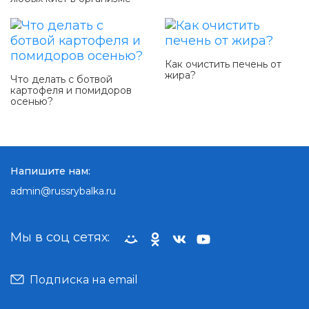
Как очистить печень от
жира?
Что делать с ботвой
картофеля и помидоров
осенью?
Напишите нам:
admin@russrybalka.ru
Мы в соц сетях:
Подписка на email