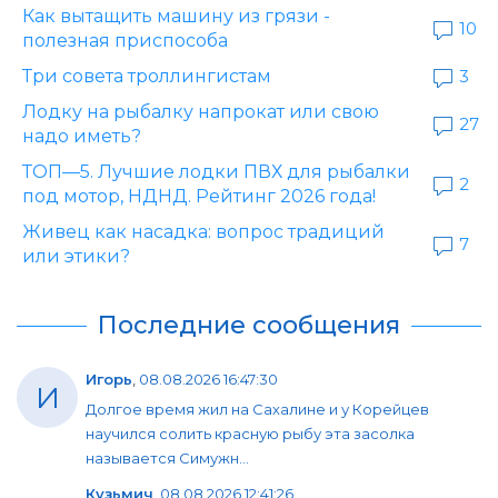
Как вытащить машину из грязи -
10
полезная приспособа
Три совета троллингистам
3
Лодку на рыбалку напрокат или свою
27
надо иметь?
ТОП—5. Лучшие лодки ПВХ для рыбалки
2
под мотор, НДНД. Рейтинг 2026 года!
Живец как насадка: вопрос традиций
7
или этики?
Последние сообщения
Игорь
,
08.08.2026 16:47:30
И
Долгое время жил на Сахалине и у Корейцев
научился солить красную рыбу эта засолка
называется Симужн...
Кузьмич
,
08.08.2026 12:41:26