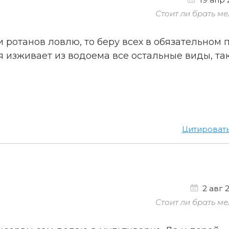
Стоит ли брать ме
 ротанов ловлю, то беру всех в обязательном 
я изживает из водоема все остальные виды, та
Цитироват
2 авг 2
Стоит ли брать ме