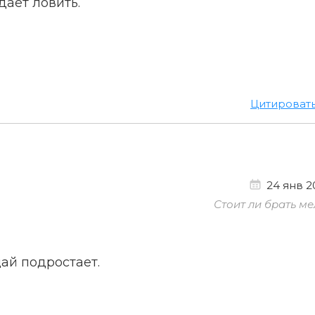
дает ловить.
Цитироват
24 янв 20
Стоит ли брать ме
щай подростает.