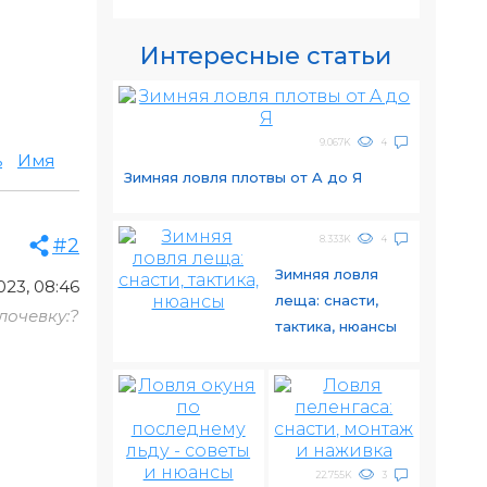
Интересные статьи
9.067K
4
ь
Имя
Зимняя ловля плотвы от A до Я
8.333K
4
#2
Зимняя ловля
23, 08:46
леща: снасти,
лочевку:?
тактика, нюансы
22.755K
3