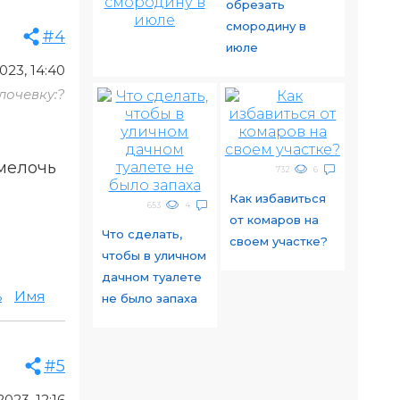
обрезать
смородину в
#4
июле
023, 14:40
лочевку:?
 мелочь
732
6
Как избавиться
653
4
от комаров на
Что сделать,
своем участке?
чтобы в уличном
дачном туалете
ь
Имя
не было запаха
#5
023, 12:16