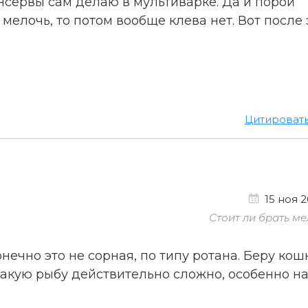
онсервы сам делаю в мультиварке. Да и порой
мелочь, то потом вообще клева нет. Вот после 
Цитироват
15 ноя 2
Стоит ли брать ме
нечно это не сорная, по типу ротана. Беру кош
такую рыбу действительно сложно, особенно н