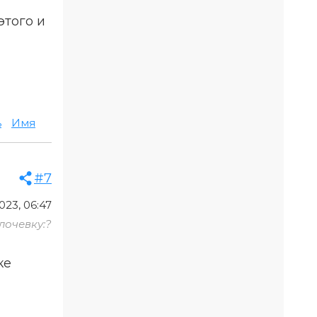
этого и
ь
Имя
#7
023, 06:47
лочевку:?
ке
а