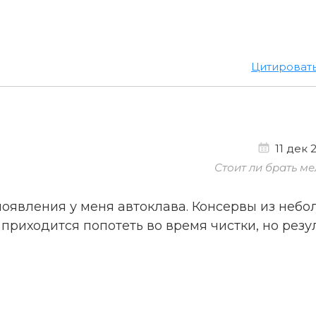
Цитироват
11 дек 2
Стоит ли брать ме
 появления у меня автоклава. Консервы из неб
 приходится попотеть во время чистки, но резу