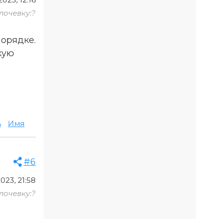
лочевку:?
порядке.
кую
ь
Имя
#6
023, 21:58
лочевку:?