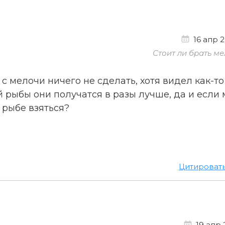
16 апр 2
Стоит ли брать ме
 с мелочи ничего не сделать, хотя видел как-то
й рыбы они получатся в разы лучше, да и если
 рыбе взяться?
Цитироват
19 апр 2