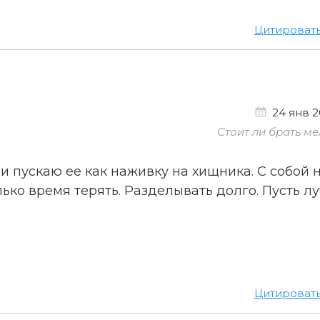
Цитироват
24 янв 2
Стоит ли брать ме
 пускаю ее как наживку на хищника. С собой н
ько время терять. Разделывать долго. Пусть л
Цитироват