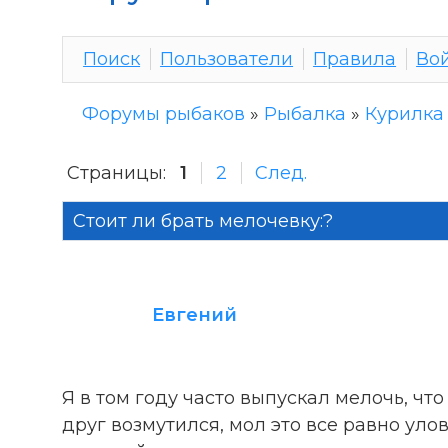
Поиск
Пользователи
Правила
Во
Форумы рыбаков
»
Рыбалка
»
Курилка
Страницы:
1
2
След.
Стоит ли брать мелочевку:?
Евгений
Я в том году часто выпускал мелочь, что 
друг возмутился, мол это все равно уло