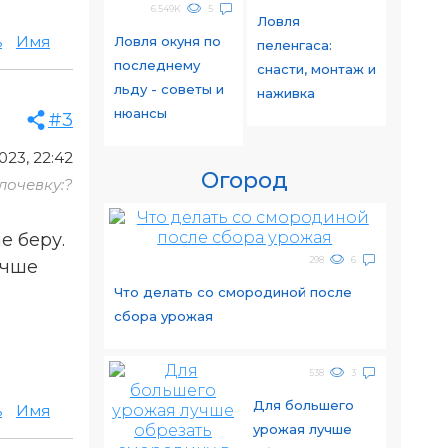
6.549K
5
Ловля
ь
Имя
Ловля окуня по
пеленгаса:
последнему
снасти, монтаж и
льду - советы и
наживка
нюансы
#3
023, 22:42
Огород
лочевку:?
е беру.
298
6
учше
Что делать со смородиной после
сбора урожая
538
3
Для большего
ь
Имя
урожая лучше