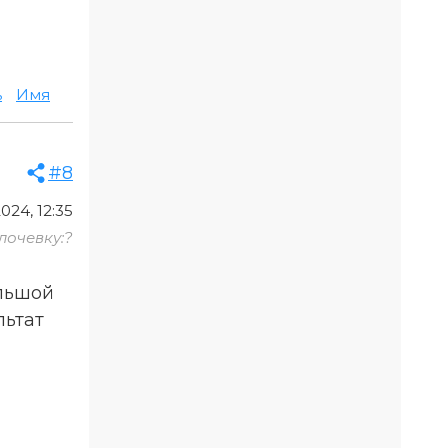
ь
Имя
#8
024, 12:35
лочевку:?
ольшой
льтат