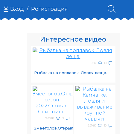
Вход
/
Регистрация
Интересное видео
11.02K
10
Рыбалка на поплавок. Ловля леща.
7.632K
3
9.914K
10
Змееголов.Открыл