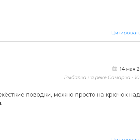
Цитироват
14 мая 2
Рыбалка на реке Самарка - 10
 жёсткие поводки, можно просто на крючок на
.
Цитироват