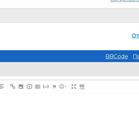
От
BBCode
П