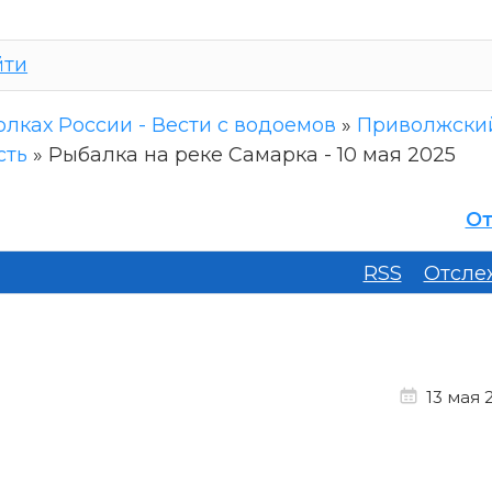
йти
олках России - Вести с водоемов
»
Приволжски
сть
»
Рыбалка на реке Самарка - 10 мая 2025
От
RSS
Отсле
13 мая 2