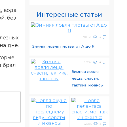
, вода
Интересные статьи
й, без
елезных
9.053K
4
на дне.
Зимняя ловля плотвы от A до Я
торые
8.313K
4
а брал
Зимняя ловля
леща: снасти,
тактика, нюансы
22.68K
3