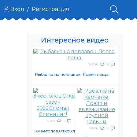
Вход
/
Регистрация
Интересное видео
10.974K
10
Рыбалка на поплавок. Ловля леща.
7.605K
3
9.847K
10
Змееголов.Открыл