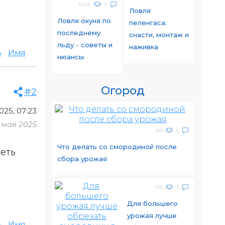
6.53K
5
Ловля
Ловля окуня по
пеленгаса:
последнему
снасти, монтаж и
льду - советы и
наживка
ь
Имя
нюансы
Огород
#2
025, 07:23
 мая 2025
260
6
Что делать со смородиной после
деть
сбора урожая
505
3
Для большего
урожая лучше
ь
Имя