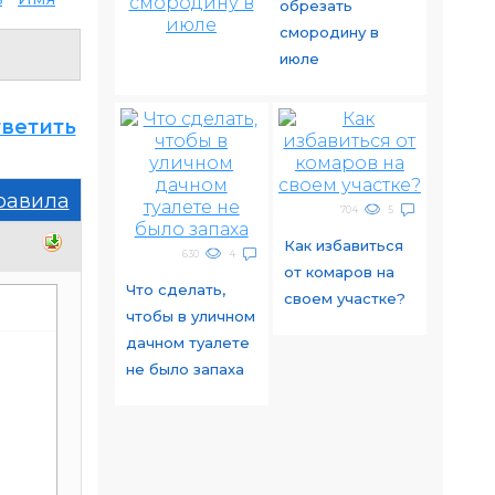
обрезать
смородину в
июле
ветить
равила
704
5
Как избавиться
630
4
от комаров на
Что сделать,
своем участке?
чтобы в уличном
дачном туалете
не было запаха