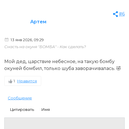
#6
Артем
13 янв 2026, 09:29
Снасть на окуня "БОМБА" - Как сделать?
Мой дед, царствие небесное, на такую бомбу
окуней бомбил, только шуба заворачивалась. 🤣
1
Нравится
Сообщение
Цитировать
Имя