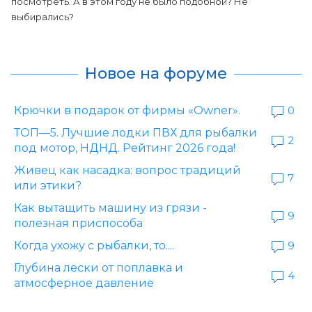
посмотреть. А в этом году не было подобной? Не
выбирались?
Новое на форуме
Крючки в подарок от фирмы «Owner».
0
ТОП—5. Лучшие лодки ПВХ для рыбалки
2
под мотор, НДНД. Рейтинг 2026 года!
Живец как насадка: вопрос традиций
7
или этики?
Как вытащить машину из грязи -
9
полезная приспособа
Когда ухожу с рыбалки, то....
9
Глубина лески от поплавка и
4
атмосферное давление