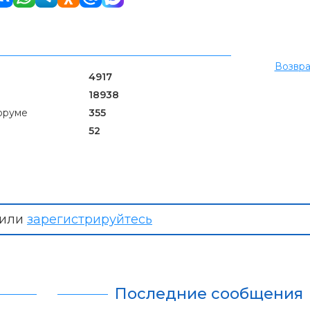
Возвра
4917
18938
оруме
355
52
или
зарегистрируйтесь
Последние сообщения