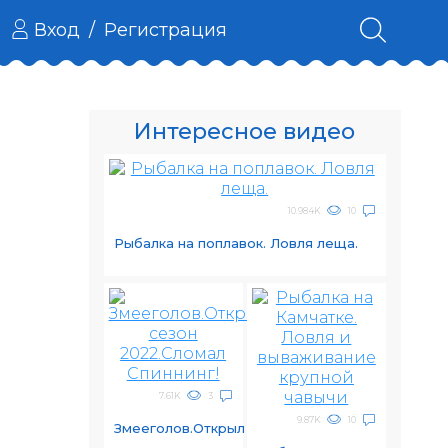
Вход
/
Регистрация
Интересное видео
10.984K
10
Рыбалка на поплавок. Ловля леща.
7.61K
3
9.87K
10
Змееголов.Открыл