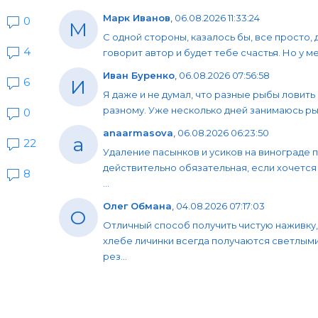
Марк Иванов
,
06.08.2026 11:33:24
0
М
С одной стороны, казалось бы, все просто, 
4
говорит автор и будет тебе счастья. Но у мен
Иван Буренко
,
06.08.2026 07:56:58
И
6
Я даже и не думал, что разные рыбы ловить
разному. Уже несколько дней занимаюсь рыб
0
anaarmasova
,
06.08.2026 06:23:50
a
22
Удаление пасынков и усиков на винограде 
действительно обязательная, если хочется
8
...
Олег Обмана
,
04.08.2026 07:17:03
О
Отличный способ получить чистую наживку,
хлебе личинки всегда получаются светлыми
рез...