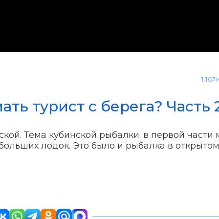
1.167
ть турист с берега? Часть 
кой. Тема кубинской рыбалки. в первой части
больших лодок. Это было и рыбалка в открыто