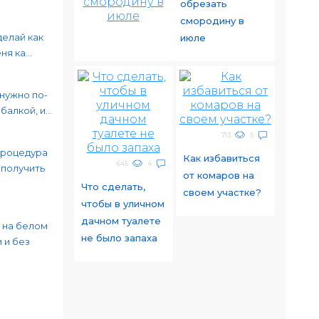
обрезать
смородину в
делай как
июле
я ка...
 нужно по-
алкой, и...
713
5
процедура
Как избавиться
645
4
 получить
от комаров на
Что сделать,
своем участке?
чтобы в уличном
дачном туалете
 на белом
не было запаха
 и без