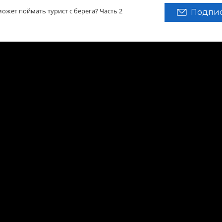
ожет поймать турист с берега? Часть 2
Подпис