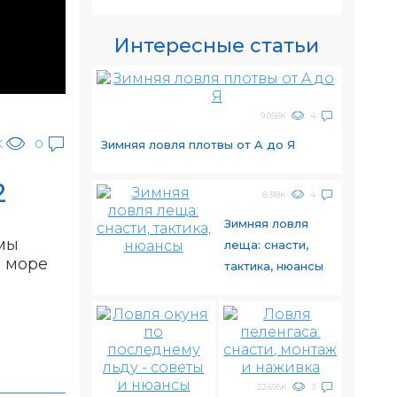
Интересные статьи
9.058K
4
K
0
Зимняя ловля плотвы от A до Я
2
8.318K
4
Зимняя ловля
 мы
леща: снасти,
м море
тактика, нюансы
22.695K
3