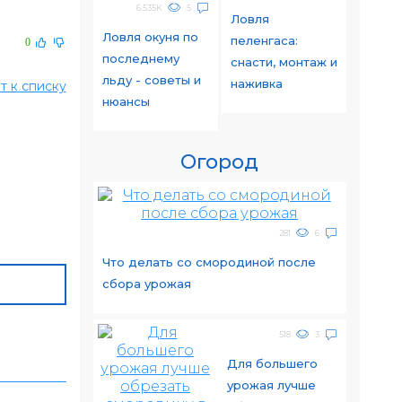
6.535K
5
Ловля
Ловля окуня по
пеленгаса:
0
последнему
снасти, монтаж и
льду - советы и
наживка
т к списку
нюансы
Огород
281
6
Что делать со смородиной после
сбора урожая
518
3
Для большего
урожая лучше