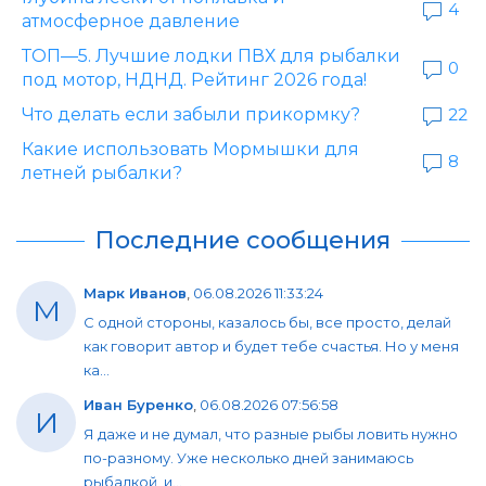
4
атмосферное давление
ТОП—5. Лучшие лодки ПВХ для рыбалки
0
под мотор, НДНД. Рейтинг 2026 года!
Что делать если забыли прикормку?
22
Какие использовать Мормышки для
8
летней рыбалки?
Последние сообщения
Марк Иванов
,
06.08.2026 11:33:24
М
С одной стороны, казалось бы, все просто, делай
как говорит автор и будет тебе счастья. Но у меня
ка...
Иван Буренко
,
06.08.2026 07:56:58
И
Я даже и не думал, что разные рыбы ловить нужно
по-разному. Уже несколько дней занимаюсь
рыбалкой, и...