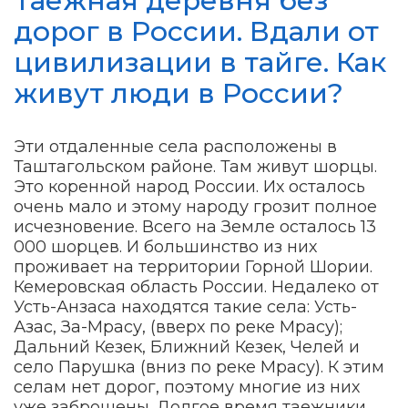
Таежная деревня без
дорог в России. Вдали от
цивилизации в тайге. Как
живут люди в России?
Эти отдаленные села расположены в
Таштагольском районе. Там живут шорцы.
Это коренной народ России. Их осталось
очень мало и этому народу грозит полное
исчезновение. Всего на Земле осталось 13
000 шорцев. И большинство из них
проживает на территории Горной Шории.
Кемеровская область России. Недалеко от
Усть-Анзаса находятся такие села: Усть-
Азас, За-Мрасу, (вверх по реке Мрасу);
Дальний Кезек, Ближний Кезек, Челей и
село Парушка (вниз по реке Мрасу). К этим
селам нет дорог, поэтому многие из них
уже заброшены. Долгое время таежники