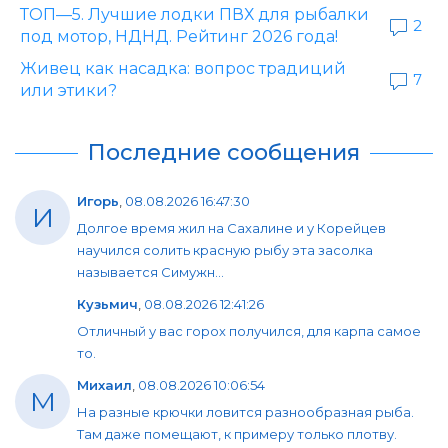
ТОП—5. Лучшие лодки ПВХ для рыбалки
2
под мотор, НДНД. Рейтинг 2026 года!
Живец как насадка: вопрос традиций
7
или этики?
Последние сообщения
Игорь
,
08.08.2026 16:47:30
И
Долгое время жил на Сахалине и у Корейцев
научился солить красную рыбу эта засолка
называется Симужн...
Кузьмич
,
08.08.2026 12:41:26
Отличный у вас горох получился, для карпа самое
то.
Михаил
,
08.08.2026 10:06:54
М
На разные крючки ловится разнообразная рыба.
Там даже помещают, к примеру только плотву.