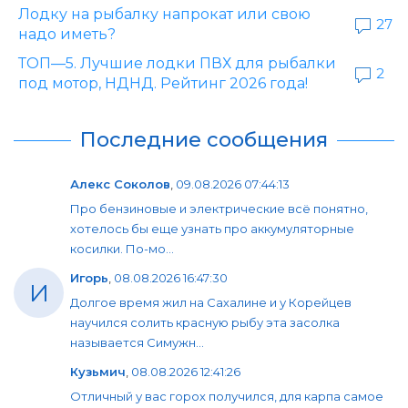
Лодку на рыбалку напрокат или свою
27
надо иметь?
ТОП—5. Лучшие лодки ПВХ для рыбалки
2
под мотор, НДНД. Рейтинг 2026 года!
Последние сообщения
Алекс Соколов
,
09.08.2026 07:44:13
Про бензиновые и электрические всё понятно,
хотелось бы еще узнать про аккумуляторные
косилки. По-мо...
Игорь
,
08.08.2026 16:47:30
И
Долгое время жил на Сахалине и у Корейцев
научился солить красную рыбу эта засолка
называется Симужн...
Кузьмич
,
08.08.2026 12:41:26
Отличный у вас горох получился, для карпа самое