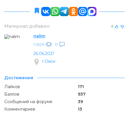
Материал добавил:
0
nalim
1.162K
0
26.06.2021
г.Омск
Достижения
Лайков
171
Баллов
937
Сообщений на форуме
39
Комментариев
13