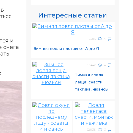
 в
Интересные статьи
ться
.
9.08K
4
тся и
е снега
Зимняя ловля плотвы от A до Я
вать
8.344K
4
.
Зимняя ловля
леща: снасти,
тактика, нюансы
22.801K
3