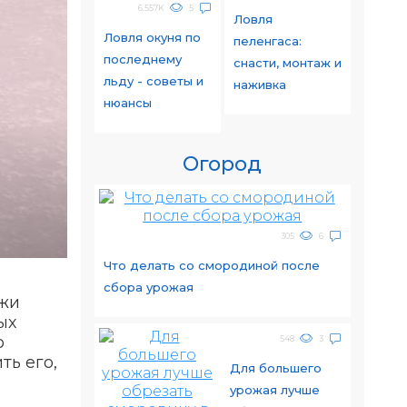
6.557K
5
Ловля
Ловля окуня по
пеленгаса:
последнему
снасти, монтаж и
льду - советы и
наживка
нюансы
Огород
305
6
Что делать со смородиной после
сбора урожая
ужи
ых
о
548
3
ть его,
Для большего
урожая лучше