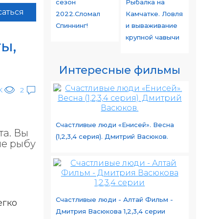
сезон
Рыбалка на
аться
2022.Сломал
Камчатке. Ловля
Спиннинг!
и вываживание
крупной чавычи
ты,
Интересные фильмы
K
2
Счастливые люди «Енисей». Весна
та. Вы
(1,2,3,4 серия). Дмитрий Васюков.
не рыбу
Счастливые люди - Алтай Фильм -
егко
Дмитрия Васюкова 1,2,3,4 серии