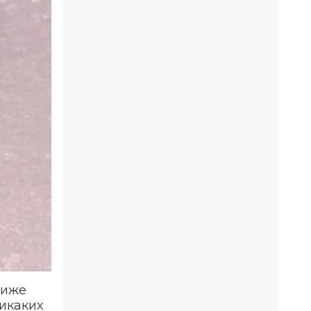
ниже
никаких