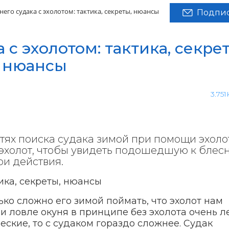
него судака с эхолотом: тактика, секреты, нюансы
Подпис
 с эхолотом: тактика, секре
нюансы
3.751
ях поиска судака зимой при помощи эхоло
ь эхолот, чтобы увидеть подошедшую к блес
ои действия.
ько сложно его зимой поймать, что эхолот нам
 ловле окуня в принципе без эхолота очень л
ческие, то с судаком гораздо сложнее. Судак