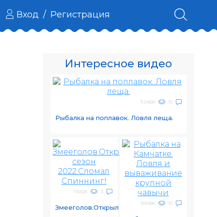
Вход
/
Регистрация
Интересное видео
11.046K
10
Рыбалка на поплавок. Ловля леща.
7.655K
3
9.948K
10
Змееголов.Открыл