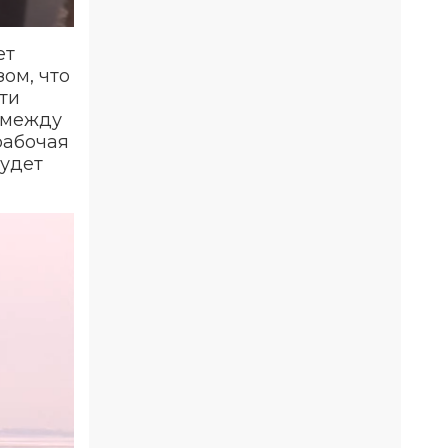
ет
зом, что
ти
е между
рабочая
будет