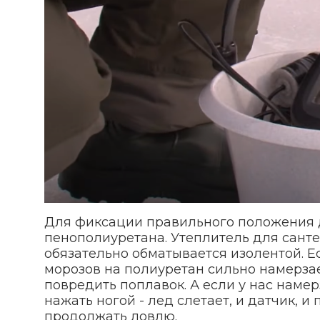
Для фиксации правильного положения д
пенополиуретана. Утеплитель для сант
обязательно обматывается изолентой. Ес
морозов на полиуретан сильно намерзает
повредить поплавок. А если у нас намер
нажать ногой - лед слетает, и датчик, 
продолжать ловлю.