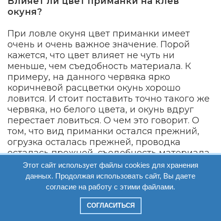
Влияет ли цвет приманки на клёв
окуня?
При ловле окуня цвет приманки имеет
очень и очень важное значение. Порой
кажется, что цвет влияет не чуть ни
меньше, чем съедобность материала. К
примеру, на данного червяка ярко
коричневой расцветки окунь хорошо
ловится. И стоит поставить точно такого же
червяка, но белого цвета, и окунь вдруг
перестает ловиться. О чем это говорит. О
том, что вид приманки остался прежний,
огрузка осталась прежней, проводка
осталась прежней, съедобность материала
та же самая, запах тот же самый, но цвет не
Этот сайт использует файлы cookies для хранения
попадает и окунь вдруг перестает
данных. Продолжая использовать сайт, Вы даете
ловиться.
согласие на работу с этими файлами.
СОГЛАСИТЬСЯ
В приоритете при ловле окуня всё таки не
яркие расцветки белые, зелёные, а именно