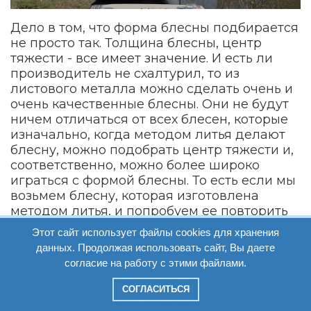
Дело в том, что форма блесны подбирается
не просто так. Толщина блесны, центр
тяжести - все имеет значение. И есть ли
производитель не схалтурил, то из
листового металла можно сделать очень и
очень качественные блесны. Они не будут
ничем отличаться от всех блесен, которые
изначально, когда методом литья делают
блесну, можно подобрать центр тяжести и,
соответственно, можно более широко
играться с формой блесны. То есть если мы
возьмем блесну, которая изготовлена
методом литья, и попробуем ее повторить
из листового металла, то у нас, как
Этот сайт использует файлы cookies для хранения
правило, ничего не получится. Но если
данных. Продолжая использовать сайт, Вы даете
подойти к этому вопросу немножко иначе,
согласие на работу с этими файлами.
то никакой разницы нет.
СОГЛАСИТЬСЯ
Имеют ли микро-колебалки какие-