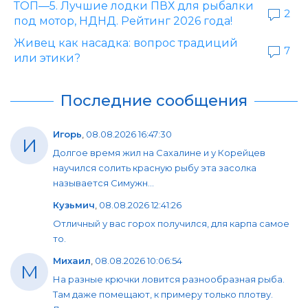
ТОП—5. Лучшие лодки ПВХ для рыбалки
2
под мотор, НДНД. Рейтинг 2026 года!
Живец как насадка: вопрос традиций
7
или этики?
Последние сообщения
Игорь
,
08.08.2026 16:47:30
И
Долгое время жил на Сахалине и у Корейцев
научился солить красную рыбу эта засолка
называется Симужн...
Кузьмич
,
08.08.2026 12:41:26
Отличный у вас горох получился, для карпа самое
то.
Михаил
,
08.08.2026 10:06:54
М
На разные крючки ловится разнообразная рыба.
Там даже помещают, к примеру только плотву.