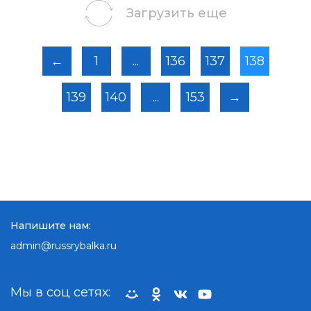
Загрузить еще
←
1
...
136
137
138
139
140
...
153
→
Напишите нам:
admin@russrybalka.ru
Мы в соц сетях: