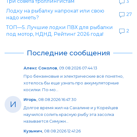
Три совета троллингистам
3
Лодку на рыбалку напрокат или свою
27
надо иметь?
ТОП—5. Лучшие лодки ПВХ для рыбалки
2
под мотор, НДНД. Рейтинг 2026 года!
Последние сообщения
Алекс Соколов
,
09.08.2026 07:44:13
Про бензиновые и электрические всё понятно,
хотелось бы еще узнать про аккумуляторные
косилки. По-мо...
Игорь
,
08.08.2026 16:47:30
И
Долгое время жил на Сахалине и у Корейцев
научился солить красную рыбу эта засолка
называется Симужн...
Кузьмич
,
08.08.2026 12:41:26