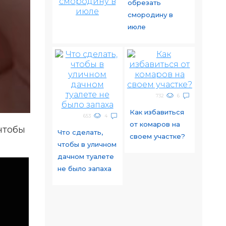
обрезать
смородину в
июле
732
6
Как избавиться
653
4
от комаров на
чтобы
Что сделать,
своем участке?
чтобы в уличном
дачном туалете
не было запаха