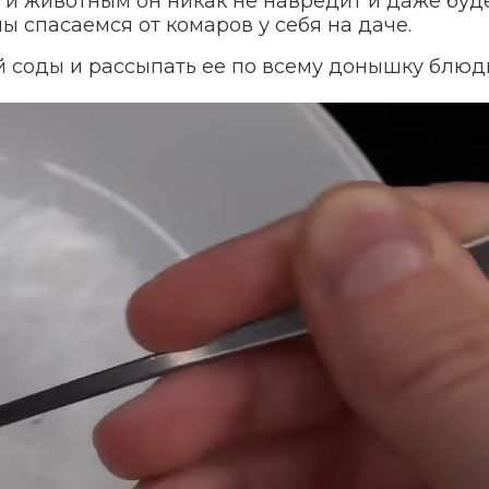
м и животным он никак не навредит и даже буд
ы спасаемся от комаров у себя на даче.
й соды и рассыпать ее по всему донышку блюд