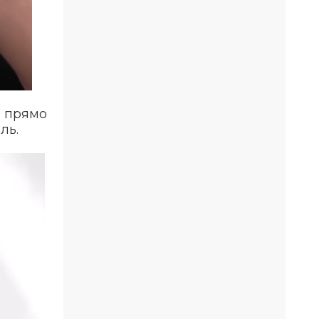
м прямо
ль.