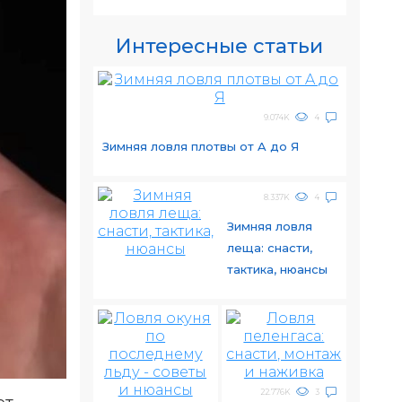
Интересные статьи
9.074K
4
Зимняя ловля плотвы от A до Я
8.337K
4
Зимняя ловля
леща: снасти,
тактика, нюансы
22.776K
3