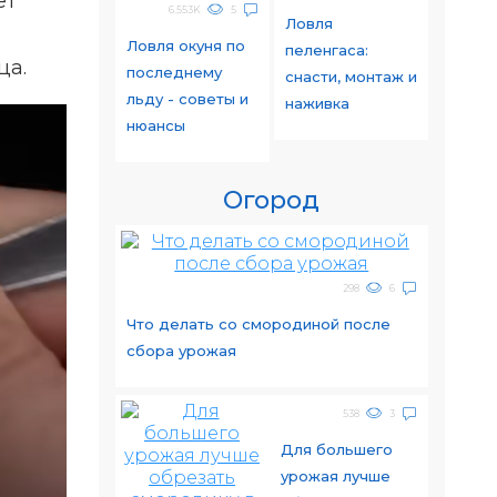
ет
6.553K
5
Ловля
Ловля окуня по
пеленгаса:
ца.
последнему
снасти, монтаж и
льду - советы и
наживка
нюансы
Огород
298
6
Что делать со смородиной после
сбора урожая
538
3
Для большего
урожая лучше