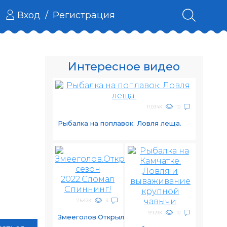
Вход
/
Регистрация
Интересное видео
11.034K
10
Рыбалка на поплавок. Ловля леща.
7.642K
3
9.929K
10
Змееголов.Открыл