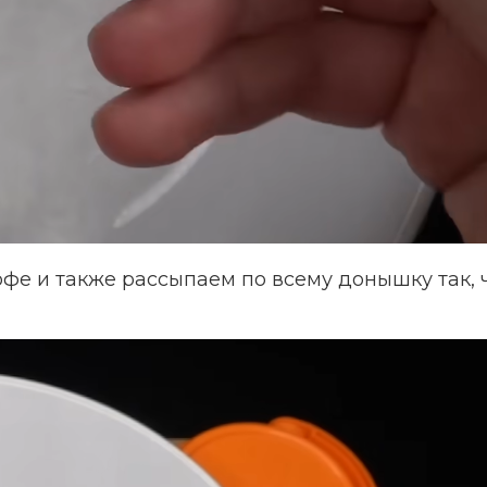
е и также рассыпаем по всему донышку так, 