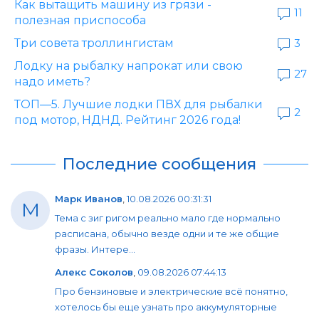
Как вытащить машину из грязи -
11
полезная приспособа
Три совета троллингистам
3
Лодку на рыбалку напрокат или свою
27
надо иметь?
ТОП—5. Лучшие лодки ПВХ для рыбалки
2
под мотор, НДНД. Рейтинг 2026 года!
Последние сообщения
Марк Иванов
,
10.08.2026 00:31:31
М
Тема с зиг ригом реально мало где нормально
расписана, обычно везде одни и те же общие
фразы. Интере...
Алекс Соколов
,
09.08.2026 07:44:13
Про бензиновые и электрические всё понятно,
хотелось бы еще узнать про аккумуляторные