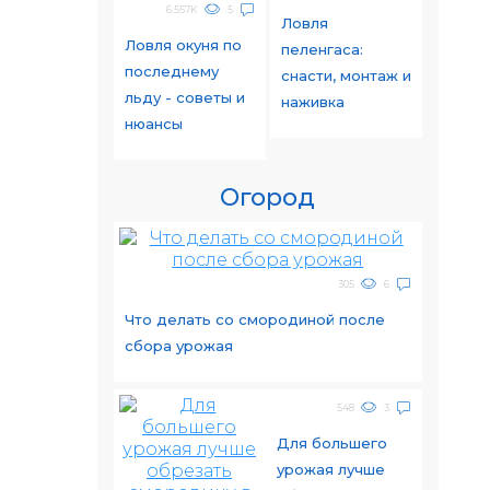
6.557K
5
Ловля
Ловля окуня по
пеленгаса:
последнему
снасти, монтаж и
льду - советы и
наживка
нюансы
Огород
305
6
Что делать со смородиной после
сбора урожая
548
3
Для большего
урожая лучше