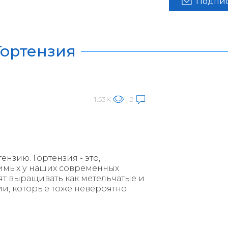
Подпис
Гортензия
1.53K
2
нзию. Гортензия - это,
бимых у наших современных
т выращивать как метельчатые и
ии, которые тоже невероятно