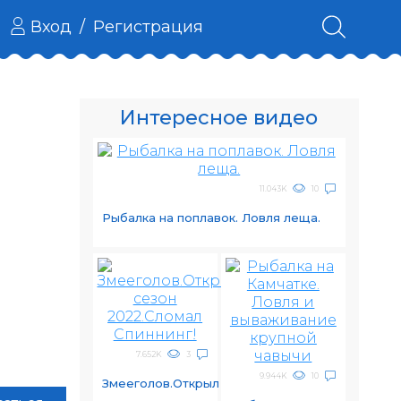
Вход
/
Регистрация
Интересное видео
11.043K
10
Рыбалка на поплавок. Ловля леща.
7.652K
3
9.944K
10
Змееголов.Открыл