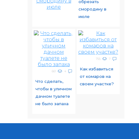
обрезать
смородину в
июле
755
7
Как избавиться
661
4
от комаров на
Что сделать,
своем участке?
чтобы в уличном
дачном туалете
не было запаха