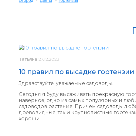
Огород
Цветы
Гортензия
Татьяна
27.12.2023
10 правил по высадке гортензии
Здравствуйте, уважаемые садоводы.
Сегодня я буду высаживать прекрасную горте
наверное, одно из самых популярных и лю
садоводов растение. Причем садоводы любя
древовидные, так и крупнолистные гортенз
хороши.