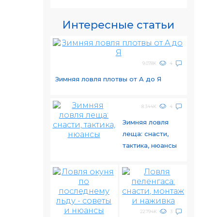
Интересные статьи
9.078K
4
Зимняя ловля плотвы от A до Я
8.344K
4
Зимняя ловля
леща: снасти,
тактика, нюансы
22.794K
3