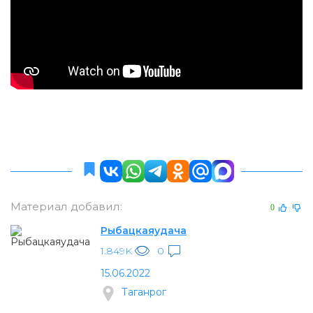
Материал добавил:
0
Рыбацкаяудача
1.849K
0
15.06.2022
Таганрог