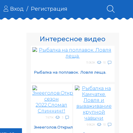
Вход
/
Регистрация
Интересное видео
11.063K
10
Рыбалка на поплавок. Ловля леща.
7.671K
3
9.962K
10
Змееголов.Открыл