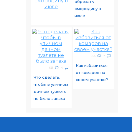
обрезать
смородину в
июле
755
7
Как избавиться
661
4
от комаров на
Что сделать,
своем участке?
чтобы в уличном
дачном туалете
не было запаха