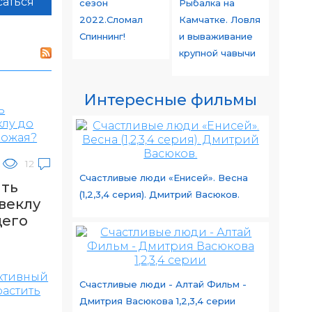
аться
сезон
Рыбалка на
2022.Сломал
Камчатке. Ловля
Спиннинг!
и вываживание
крупной чавычи
Интересные фильмы
12
Счастливые люди «Енисей». Весна
ить
(1,2,3,4 серия). Дмитрий Васюков.
веклу
щего
Счастливые люди - Алтай Фильм -
Дмитрия Васюкова 1,2,3,4 серии