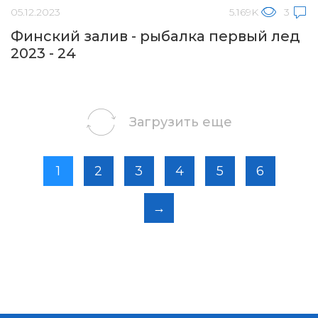
05.12.2023
5.169K
3
Финский залив - рыбалка первый лед
2023 - 24
Загрузить еще
1
2
3
4
5
6
→