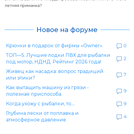
летняя приманка?
Новое на форуме
Крючки в подарок от фирмы «Owner».
0
ТОП—5. Лучшие лодки ПВХ для рыбалки
2
под мотор, НДНД. Рейтинг 2026 года!
Живец как насадка: вопрос традиций
7
или этики?
Как вытащить машину из грязи -
9
полезная приспособа
Когда ухожу с рыбалки, то....
9
Глубина лески от поплавка и
4
атмосферное давление