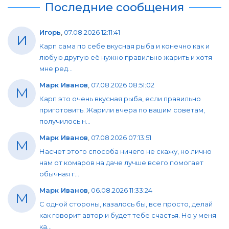
Последние сообщения
Игорь
,
07.08.2026 12:11:41
И
Карп сама по себе вкусная рыба и конечно как и
любую другую её нужно правильно жарить и хотя
мне ред...
Марк Иванов
,
07.08.2026 08:51:02
М
Карп это очень вкусная рыба, если правильно
приготовить. Жарили вчера по вашим советам,
получилось н...
Марк Иванов
,
07.08.2026 07:13:51
М
Насчет этого способа ничего не скажу, но лично
нам от комаров на даче лучше всего помогает
обычная г...
Марк Иванов
,
06.08.2026 11:33:24
М
С одной стороны, казалось бы, все просто, делай
как говорит автор и будет тебе счастья. Но у меня
ка...