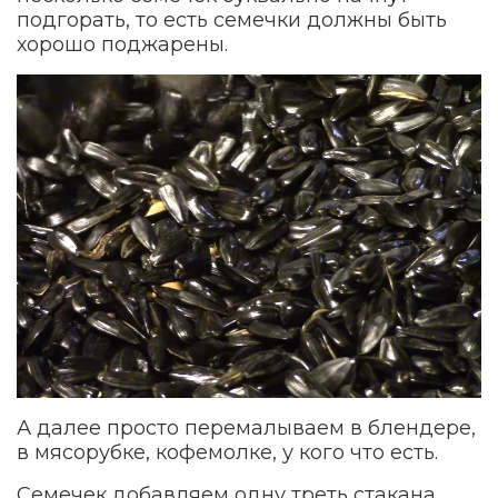
подгорать, то есть семечки должны быть
хорошо поджарены.
А далее просто перемалываем в блендере,
в мясорубке, кофемолке, у кого что есть.
Семечек добавляем одну треть стакана,