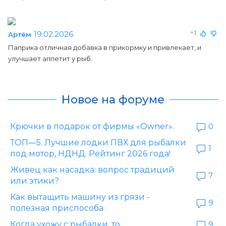
19.02.2026
+1
Артём
Паприка отличная добавка в прикормку и привлекает, и
улучшает аппетит у рыб.
Новое на форуме
Крючки в подарок от фирмы «Owner».
0
ТОП—5. Лучшие лодки ПВХ для рыбалки
1
под мотор, НДНД. Рейтинг 2026 года!
Живец как насадка: вопрос традиций
7
или этики?
Как вытащить машину из грязи -
9
полезная приспособа
Когда ухожу с рыбалки, то....
9