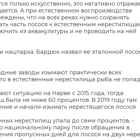
тся только искусственно, это негативно отража
щается. А при естественном воспроизводстве
еждены, что на всех реках нужно сохранять
ать часть лосося к естественным нерестилищам
чить из аквакультуры и не проводить на ней
и нацпарка. Бардюк назвал ее эталонной лосо
одные заводы изымают практически всех
что в естественные нерестилища рыба не попад
т ситуацию на Нарве с 2015 года, тогда
 была не ниже 60 процентов. В 2019 году там
ние и начали изымать нерестящегося лосося.
енных нерестилищ упала до семи процентов, -
то национальному парку после обращения в
ения пропускных дней для лосося на двух нер