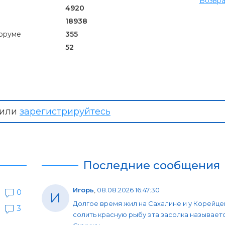
Возвра
4920
18938
оруме
355
52
или
зарегистрируйтесь
Последние сообщения
Игорь
,
08.08.2026 16:47:30
0
И
Долгое время жил на Сахалине и у Корейце
3
солить красную рыбу эта засолка называет