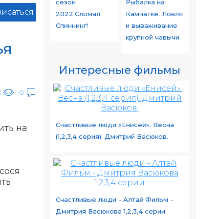
сезон
Рыбалка на
исаться
2022.Сломал
Камчатке. Ловля
Спиннинг!
и вываживание
крупной чавычи
ья
Интересные фильмы
K
0
Счастливые люди «Енисей». Весна
ить на
(1,2,3,4 серия). Дмитрий Васюков.
сося
ыть
Счастливые люди - Алтай Фильм -
Дмитрия Васюкова 1,2,3,4 серии