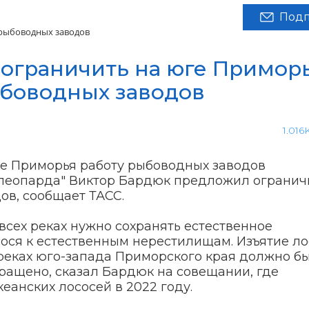
Подп
 рыбоводных заводов
ограничить на юге Примор
ыбоводных заводов
1.016
 леопарда" Виктор Бардюк предложил огранич
ов, сообщает ТАСС.
всех реках нужно сохранять естественное
сося к естественным нерестилищам. Изъятие ло
еках юго-запада Приморского края должно б
кращено, сказал Бардюк на совещании, где
еанских лососей в 2022 году.