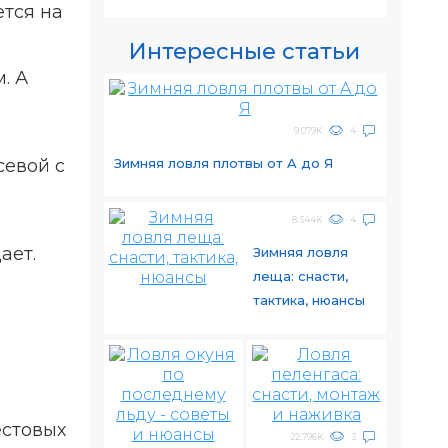
ется на
Интересные статьи
. А
9.079K
4
Зимняя ловля плотвы от A до Я
севой с
8.344K
4
ает.
Зимняя ловля
леща: снасти,
тактика, нюансы
естовых
22.796K
3