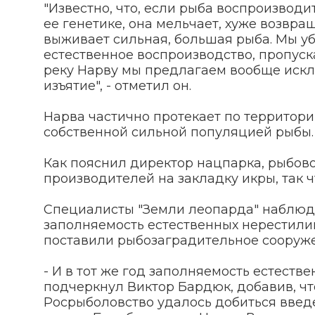
"Известно, что, если рыба воспроизводи
ее генетике, она мельчает, хуже возвра
выживает сильная, большая рыба. Мы уб
естественное воспроизводство, пропуск
реку Нарву мы предлагаем вообще исклю
изъятие", - отметил он.
Нарва частично протекает по территори
собственной сильной популяцией рыбы.
Как пояснил директор нацпарка, рыбов
производителей на закладку икры, так 
Специалисты "Земли леопарда" наблюдаю
заполняемость естественных нерестилищ
поставили рыбозаградительное сооруже
- И в тот же год заполняемость естеств
подчеркнул Виктор Бардюк, добавив, ч
Росрыболовство удалось добиться введ