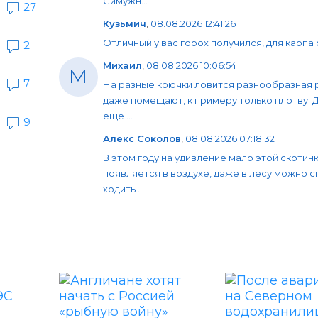
Симужн...
27
Кузьмич
,
08.08.2026 12:41:26
Отличный у вас горох получился, для карпа 
2
Михаил
,
08.08.2026 10:06:54
М
7
На разные крючки ловится разнообразная 
даже помещают, к примеру только плотву. 
еще ...
9
Алекс Соколов
,
08.08.2026 07:18:32
В этом году на удивление мало этой скотин
появляется в воздухе, даже в лесу можно 
ходить ...