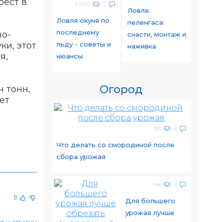
рест в
6.557K
5
Ловля
Ловля окуня по
пеленгаса:
последнему
но-
снасти, монтаж и
льду - советы и
ки, этот
наживка
я,
нюансы
Огород
 тонн,
ет
305
6
Что делать со смородиной после
сбора урожая
548
3
0
Для большего
урожая лучше