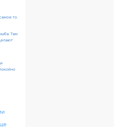
самое то.
рыба. Там
Делают
ки
спокойно