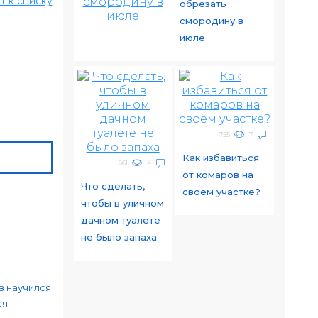
т к списку
обрезать
смородину в
июле
755
7
Как избавиться
661
4
от комаров на
Что сделать,
своем участке?
чтобы в уличном
дачном туалете
не было запаха
в научился
ся