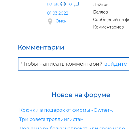
1.016K
0
Лайков
Баллов
01.03.2022
Сообщений на ф
Омск
Комментариев
Комментарии
Чтобы написать комментарий
войдите
Новое на форуме
Крючки в подарок от фирмы «Owner».
Три совета троллингистам
Лодку на рыбалку напрокат или свою надо