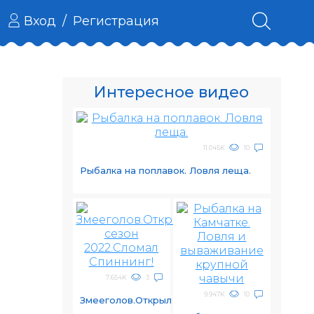
Вход
/
Регистрация
Интересное видео
11.045K
10
Рыбалка на поплавок. Ловля леща.
7.654K
3
9.947K
10
Змееголов.Открыл