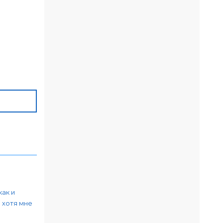
как и
 хотя мне