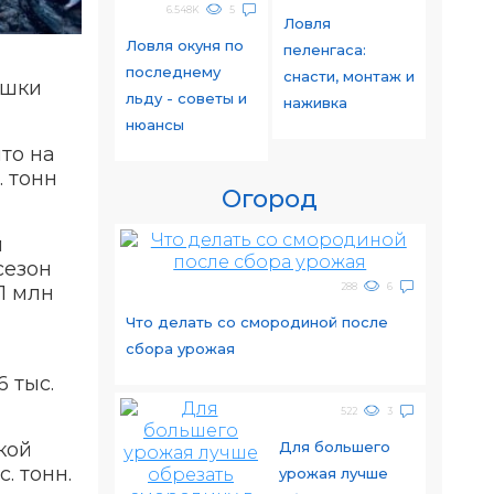
6.548K
5
Ловля
Ловля окуня по
пеленгаса:
последнему
снасти, монтаж и
ишки
льду - советы и
наживка
нюансы
то на
. тонн
Огород
й
сезон
288
6
1 млн
Что делать со смородиной после
сбора урожая
 тыс.
522
3
Для большего
кой
. тонн.
урожая лучше