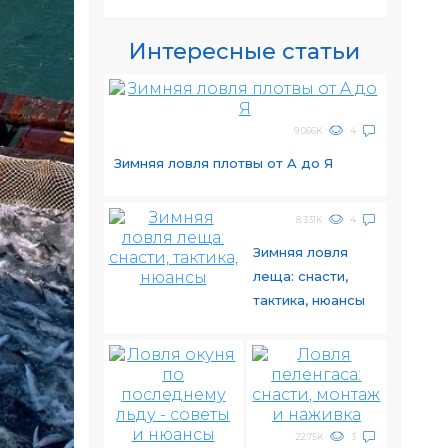
Интересные статьи
9.066K
4
Зимняя ловля плотвы от A до Я
8.331K
4
Зимняя ловля
леща: снасти,
тактика, нюансы
22.75K
3