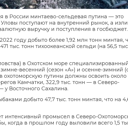
я в России минтаево-сельдевая путина — это
 Уловы поступают на внутренний рынок, а изл
 валютную выручку и поступления в госбюджет.
022 году добыто более 1,92 млн тонн минтая, ч
 471 тыс. тонн тихоокеанской сельди (на 56,5 тыс
ловства) в Охотском море специализированны
зимне-весенний (сезон «А») и осенне-зимний (
 в охотоморскую путины должны освоить около 
берегов Камчатки, 322,9 тыс. тонн — в Северо-
 — у Восточного Сахалина.
аками добыто 47,7 тыс. тонн минтая, что на 4,6
т интенсивный промысел в Северо-Охотоморс
бы, когда в прошлом году выловили всего 1,5 тыс