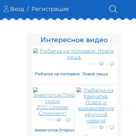
Вход
/
Регистрация
Интересное видео
11.015K
10
Рыбалка на поплавок. Ловля леща.
7.627K
3
9.912K
10
Змееголов.Открыл