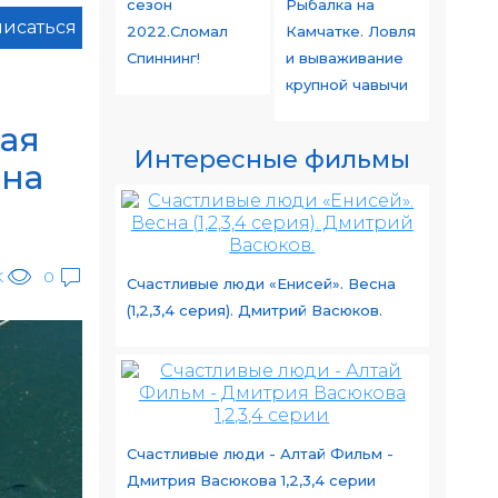
сезон
Рыбалка на
исаться
2022.Сломал
Камчатке. Ловля
Спиннинг!
и вываживание
крупной чавычи
кая
Интересные фильмы
 на
K
0
Счастливые люди «Енисей». Весна
(1,2,3,4 серия). Дмитрий Васюков.
Счастливые люди - Алтай Фильм -
Дмитрия Васюкова 1,2,3,4 серии