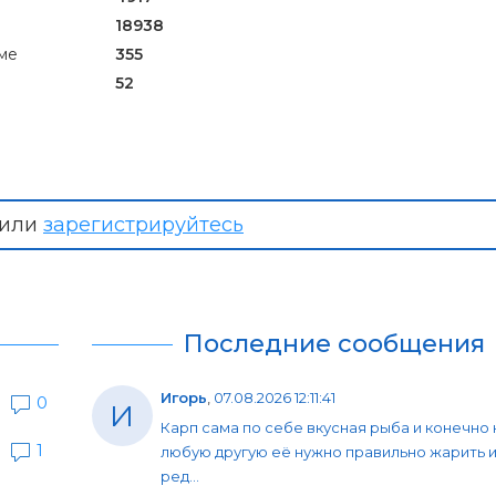
18938
ме
355
52
или
зарегистрируйтесь
Последние сообщения
Игорь
,
07.08.2026 12:11:41
0
И
Карп сама по себе вкусная рыба и конечно 
1
любую другую её нужно правильно жарить и
ред...