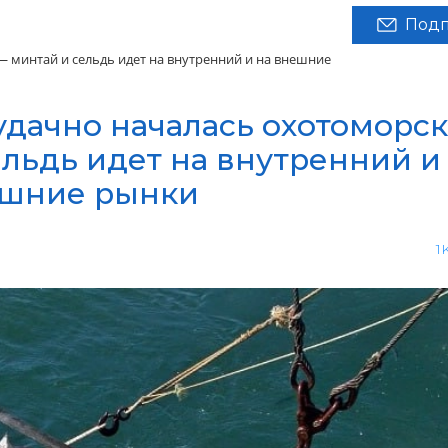
Подп
— минтай и сельдь идет на внутренний и на внешние
удачно началась охотоморс
льдь идет на внутренний и
шние рынки
1