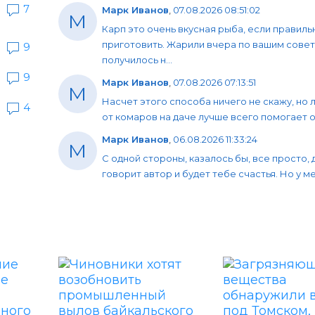
7
Марк Иванов
,
07.08.2026 08:51:02
М
Карп это очень вкусная рыба, если правиль
приготовить. Жарили вчера по вашим совет
9
получилось н...
9
Марк Иванов
,
07.08.2026 07:13:51
М
Насчет этого способа ничего не скажу, но 
4
от комаров на даче лучше всего помогает об
Марк Иванов
,
06.08.2026 11:33:24
М
С одной стороны, казалось бы, все просто, 
говорит автор и будет тебе счастья. Но у мен