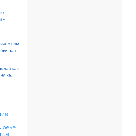
но
ам,
лично нам
ычная г...
делай как
я ка...