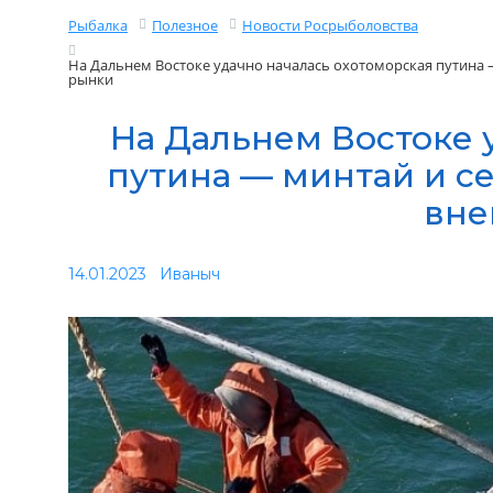
Рыбалка
Полезное
Новости Росрыболовства
На Дальнем Востоке удачно началась охотоморская путина 
рынки
На Дальнем Востоке 
путина — минтай и се
вне
14.01.2023
Иваныч