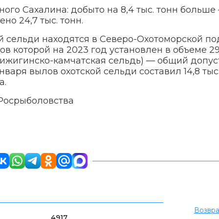
ого Сахалина: добыто на 8,4 тыс. тонн больше 
но 24,7 тыс. тонн.
 сельди находятся в Северо-Охотоморской по
ов которой на 2023 год установлен в объеме 29
(гижигинско-камчатская сельдь) — общий допу
января вылов охотской сельди составил 14,8 тыс.
а.
 Росрыболовства
Возвра
4917