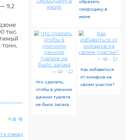
обрезать
— 9,2
смородину в
июле
дзоне
0 тыс.
стимый
 тонн,
717
5
Как избавиться
648
4
от комаров на
Что сделать,
своем участке?
чтобы в уличном
дачном туалете
не было запаха
0
т к списку