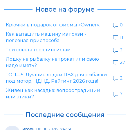
Новое на форуме
Крючки в подарок от фирмы «Owner».
0
Как вытащить машину из грязи -
11
полезная приспособа
Три совета троллингистам
3
Лодку на рыбалку напрокат или свою
27
надо иметь?
ТОП—5. Лучшие лодки ПВХ для рыбалки
2
под мотор, НДНД. Рейтинг 2026 года!
Живец как насадка: вопрос традиций
7
или этики?
Последние сообщения
Игорь
,
08.08.2026 16:47:30