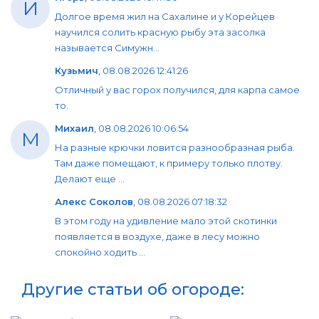
И
Долгое время жил на Сахалине и у Корейцев
научился солить красную рыбу эта засолка
называется Симужн...
Кузьмич
,
08.08.2026 12:41:26
Отличный у вас горох получился, для карпа самое
то.
Михаил
,
08.08.2026 10:06:54
М
На разные крючки ловится разнообразная рыба.
Там даже помещают, к примеру только плотву.
Делают еще ...
Алекс Соколов
,
08.08.2026 07:18:32
В этом году на удивление мало этой скотинки
появляется в воздухе, даже в лесу можно
спокойно ходить ...
Другие статьи об огороде: