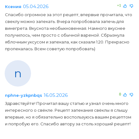
05.04.2026
+1
Ксения
Спасибо огромное за этот рецепт, впервые прочитала, что
свеклу можно запекать. Вчера попробовала запечь для
винегрета. Вкуснота необыкновенная. Намного вкуснее
получилось, чем просто с обычной вареной. Сбрызнула
яблочным уксусом и запекала, как сказали 1:20. Прекрасно
пропекалась. Всем советую попробовать)
n
16.05.2026
0
nphne-yzkpnbqs
Здравствуйте! Прочитал вашу статью и узнал очень много
интересного о свёкле. Рецепт запекания свёклы я слышу
впервые, но я обязательно воспользуюсь вашим рецептом
и попробую его. Спасибо автору за столь хороший рецепт!