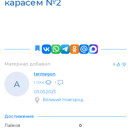
карасём №2
Материал добавил:
0
termegon
А
1.151K
1
03.05.2023
Великий Новгород
Достижения
Лайков
0