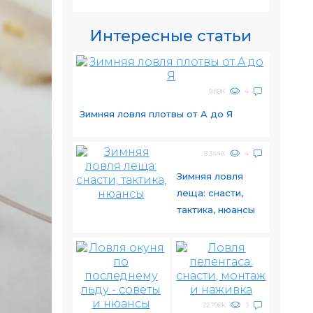
Интересные статьи
9.08K
4
Зимняя ловля плотвы от A до Я
8.344K
4
Зимняя ловля
леща: снасти,
тактика, нюансы
22.798K
3