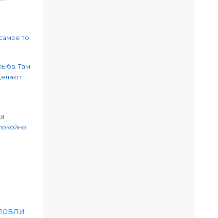
самое то.
рыба. Там
Делают
ки
спокойно