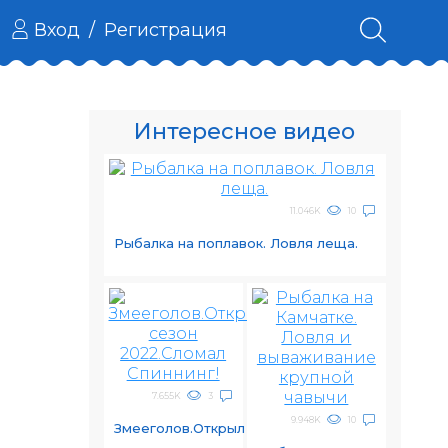
Вход
/
Регистрация
Интересное видео
11.046K
10
Рыбалка на поплавок. Ловля леща.
7.655K
3
9.948K
10
Змееголов.Открыл