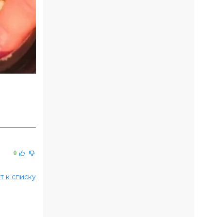
0
т к списку