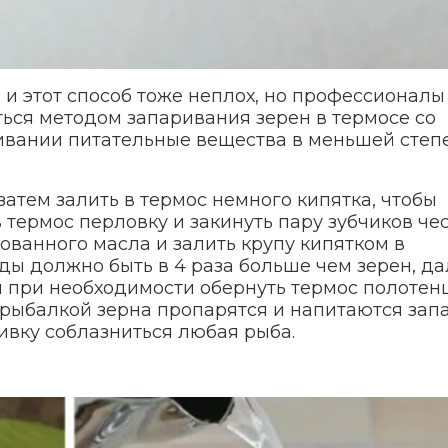
и этот способ тоже неплох, но профессионалы
ься методом запаривания зерен в термосе со
ивании питательные вещества в меньшей степ
затем залить в термос немного кипятка, чтобы
в термос перловку и закинуть пару зубчиков че
ванного масла и залить крупу кипятком в
оды должно быть в 4 раза больше чем зерен, д
и при необходимости обернуть термос полотен
 рыбалкой зерна пропарятся и напитаются зап
живку соблазниться любая рыба.