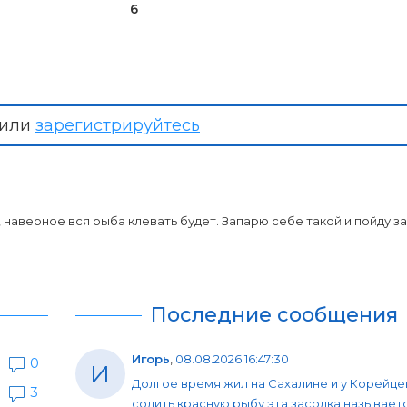
6
или
зарегистрируйтесь
, наверное вся рыба клевать будет. Запарю себе такой и пойду з
Последние сообщения
Игорь
,
08.08.2026 16:47:30
0
И
Долгое время жил на Сахалине и у Корейце
3
солить красную рыбу эта засолка называет