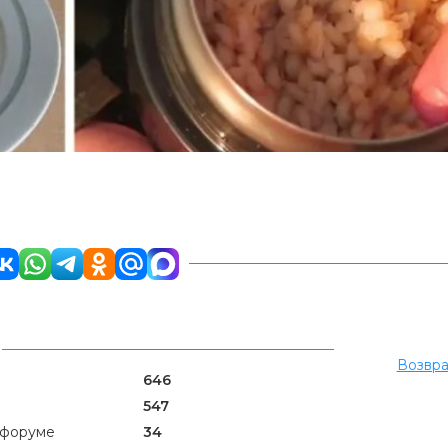
Возвра
646
547
 форуме
34