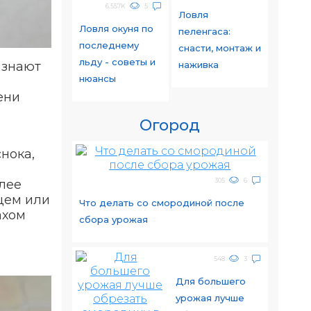
6.557K
5
Ловля
Ловля окуня по
пеленгаса:
последнему
снасти, монтаж и
льду - советы и
наживка
 знают
нюансы
ени
Огород
снока,
305
6
алее
цем или
Что делать со смородиной после
ахом
сбора урожая
548
3
Для большего
урожая лучше