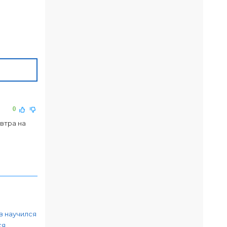
0
автра на
в научился
ся