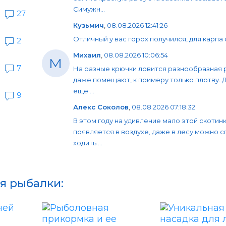
Симужн...
27
Кузьмич
,
08.08.2026 12:41:26
Отличный у вас горох получился, для карпа 
2
Михаил
,
08.08.2026 10:06:54
М
7
На разные крючки ловится разнообразная 
даже помещают, к примеру только плотву. 
еще ...
9
Алекс Соколов
,
08.08.2026 07:18:32
В этом году на удивление мало этой скотин
появляется в воздухе, даже в лесу можно 
ходить ...
я рыбалки: