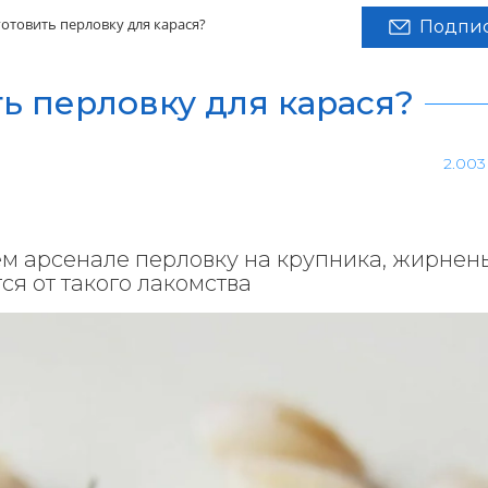
отовить перловку для карася?
Подпис
ь перловку для карася?
2.003
ем арсенале перловку на крупника, жирнен
тся от такого лакомства