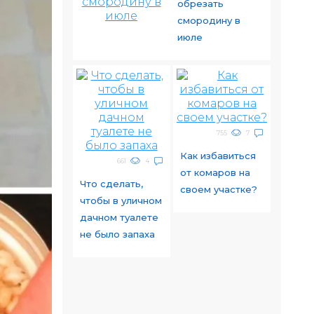
обрезать
смородину в
июле
755
7
Как избавиться
661
4
от комаров на
Что сделать,
своем участке?
чтобы в уличном
дачном туалете
не было запаха