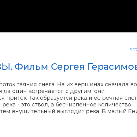
90
 ВЫ. Фильм Сергея Герасимо
поток таяния снега. На их вершинах сначала в
огда один встречается с другим, они
я приток. Так образуется река и ее речная сис
река - это ствол, а бесчисленное количество
, тем внушительный выглядит река. В малый Ен