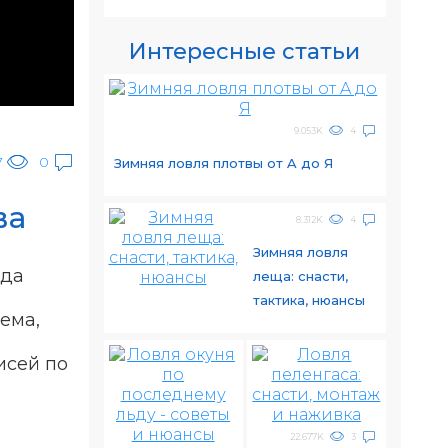
Интересные статьи
9.053K
4
7
0
Зимняя ловля плотвы от A до Я
ва
8.312K
4
Зимняя ловля
ода
леща: снасти,
тактика, нюансы
тема,
исей по
22.677K
3