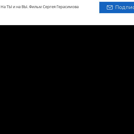
 На ТЫ и на ВЫ. Фильм Сергея Герасимова
Подпис