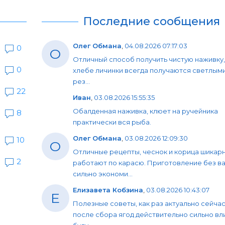
Последние сообщения
Олег Обмана
,
04.08.2026 07:17:03
0
О
Отличный способ получить чистую наживку,
0
хлебе личинки всегда получаются светлыми
рез...
22
Иван
,
03.08.2026 15:55:35
Обалденная наживка, клюет на ручейника
8
практически вся рыба.
Олег Обмана
,
03.08.2026 12:09:30
10
О
Отличные рецепты, чеснок и корица шикар
2
работают по карасю. Приготовление без в
сильно экономи...
Елизавета Кобзина
,
03.08.2026 10:43:07
Е
Полезные советы, как раз актуально сейчас
после сбора ягод действительно сильно вл