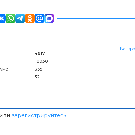
Возвра
4917
18938
руме
355
52
или
зарегистрируйтесь