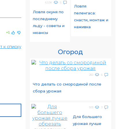
6.53K
5
Ловля
Ловля окуня по
пеленгаса:
последнему
снасти, монтаж и
льду - советы и
наживка
нюансы
+1
т к списку
Огород
260
6
Что делать со смородиной после
сбора урожая
505
3
Для большего
урожая лучше