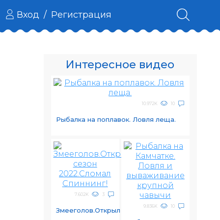
Вход
/
Регистрация
Интересное видео
10.972K
10
Рыбалка на поплавок. Ловля леща.
7.602K
3
9.836K
10
Змееголов.Открыл