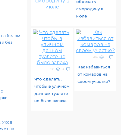
обрезать
смородину в
июле
 на белом
 и без
704
5
Как избавиться
630
4
от комаров на
Что сделать,
своем участке?
чтобы в уличном
но
дачном туалете
арки
не было запаха
. Уход
ияет на