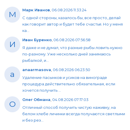
Марк Иванов
,
06.08.2026 11:33:24
М
С одной стороны, казалось бы, все просто, делай
как говорит автор и будет тебе счастья. Но у меня
ка...
Иван Буренко
,
06.08.2026 07:56:58
И
Я даже и не думал, что разные рыбы ловить нужно
по-разному. Уже несколько дней занимаюсь
рыбалкой, и...
anaarmasova
,
06.08.2026 06:23:50
a
Удаление пасынков и усиков на винограде
процедура действительно обязательная, если
хочется получить ...
Олег Обмана
,
04.08.2026 07:17:03
О
Отличный способ получить чистую наживку, на
белом хлебе личинки всегда получаются светлыми
и без рез...