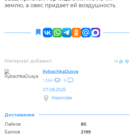
землю, а овес придает ей воздушность.
Материал добавил:
+3
RybachkaDusya
1.36K
6
07.08.2025
Krasnodar
Достижения
Лайков
85
Баллов
2199